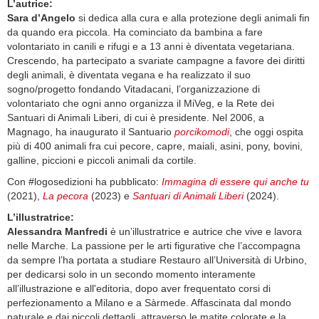
L’autrice:
Sara d’Angelo
si dedica alla cura e alla protezione degli animali fin
da quando era piccola. Ha cominciato da bambina a fare
volontariato in canili e rifugi e a 13 anni è diventata vegetariana.
Crescendo, ha partecipato a svariate campagne a favore dei diritti
degli animali, è diventata vegana e ha realizzato il suo
sogno/progetto fondando Vitadacani, l’organizzazione di
volontariato che ogni anno organizza il MiVeg, e la Rete dei
Santuari di Animali Liberi, di cui è presidente. Nel 2006, a
Magnago, ha inaugurato il Santuario
porcikomodi
, che oggi ospita
più di 400 animali fra cui pecore, capre, maiali, asini, pony, bovini,
galline, piccioni e piccoli animali da cortile.
Con #logosedizioni ha pubblicato:
Immagina di essere qui anche tu
(2021),
La pecora
(2023) e
Santuari di Animali Liberi
(2024).
L’illustratrice:
Alessandra Manfredi
è un’illustratrice e autrice che vive e lavora
nelle Marche. La passione per le arti figurative che l’accompagna
da sempre l’ha portata a studiare Restauro all’Università di Urbino,
per dedicarsi solo in un secondo momento interamente
all’illustrazione e all'editoria, dopo aver frequentato corsi di
perfezionamento a Milano e a Sàrmede. Affascinata dal mondo
naturale e dai piccoli dettagli, attraverso le matite colorate e la