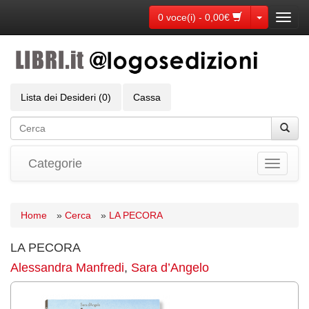
Toggle Dr
0 voce(i) - 0,00€
Toggl
navig
Lista dei Desideri (0)
Cassa
Categorie
Toggle
navigati
Home
»
Cerca
»
LA PECORA
LA PECORA
Alessandra Manfredi
,
Sara d’Angelo