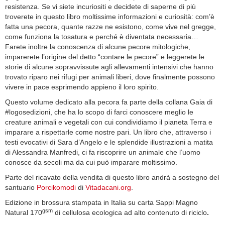
resistenza. Se vi siete incuriositi e decidete di saperne di più
troverete in questo libro moltissime informazioni e curiosità: com’è
fatta una pecora, quante razze ne esistono, come vive nel gregge,
come funziona la tosatura e perché è diventata necessaria…
Farete inoltre la conoscenza di alcune pecore mitologiche,
imparerete l’origine del detto “contare le pecore” e leggerete le
storie di alcune sopravvissute agli allevamenti intensivi che hanno
trovato riparo nei rifugi per animali liberi, dove finalmente possono
vivere in pace esprimendo appieno il loro spirito.
Questo volume dedicato alla pecora fa parte della collana Gaia di
#logosedizioni, che ha lo scopo di farci conoscere meglio le
creature animali e vegetali con cui condividiamo il pianeta Terra e
imparare a rispettarle come nostre pari. Un libro che, attraverso i
testi evocativi di Sara d’Angelo e le splendide illustrazioni a matita
di Alessandra Manfredi, ci fa riscoprire un animale che l’uomo
conosce da secoli ma da cui può imparare moltissimo.
Parte del ricavato della vendita di questo libro andrà a sostegno del
santuario
Porcikomodi
di
Vitadacani.org
.
Edizione in brossura stampata in Italia su carta Sappi Magno
gsm
Natural 170
di cellulosa ecologica ad alto contenuto di riciclo
.