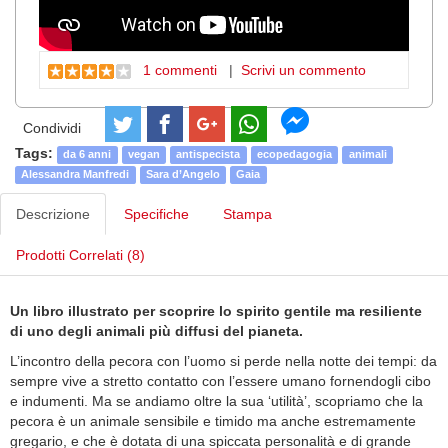
1 commenti
|
Scrivi un commento
Condividi
Tags:
da 6 anni
vegan
antispecista
ecopedagogia
animali
Alessandra Manfredi
Sara d’Angelo
Gaia
Descrizione
Specifiche
Stampa
Prodotti Correlati (8)
Un libro illustrato per scoprire lo spirito gentile ma resiliente
di uno degli animali più diffusi del pianeta.
L’incontro della pecora con l’uomo si perde nella notte dei tempi: da
sempre vive a stretto contatto con l’essere umano fornendogli cibo
e indumenti. Ma se andiamo oltre la sua ‘utilità’, scopriamo che la
pecora è un animale sensibile e timido ma anche estremamente
gregario, e che è dotata di una spiccata personalità e di grande