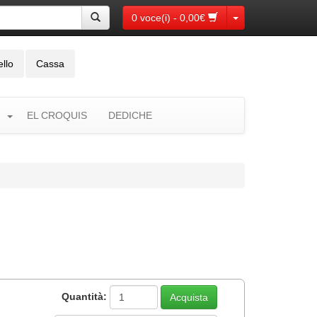
Toggle Dropdown
0 voce(i) - 0,00€
ello
Cassa
EL CROQUIS
DEDICHE
Quantità: