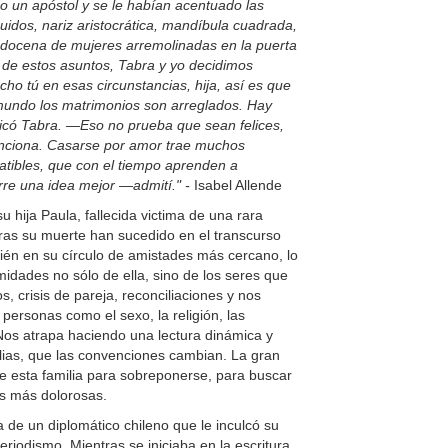
o un apóstol y se le habían acentuado las
idos, nariz aristocrática, mandíbula cuadrada,
 docena de mujeres arremolinadas en la puerta
 de estos asuntos, Tabra y yo decidimos
ho tú en esas circunstancias, hija, así es que
mundo los matrimonios son arreglados. Hay
icó Tabra.
—Eso no prueba que sean felices,
nciona. Casarse por amor trae muchos
tibles, que con el tiempo aprenden a
re una idea mejor —admití." -
Isabel Allende
 hija Paula, fallecida victima de una rara
ras su muerte han sucedido en el transcurso
bién en su círculo de amistades más cercano, lo
imidades no sólo de ella, sino de los seres que
, crisis de pareja, reconciliaciones y nos
 personas como el sexo, la religión, las
Nos atrapa haciendo una lectura dinámica y
ilias, que las convenciones cambian. La gran
ne esta familia para sobreponerse, para buscar
as más dolorosas.
a de un diplomático chileno que le inculcó su
periodismo. Mientras se iniciaba en la escritura