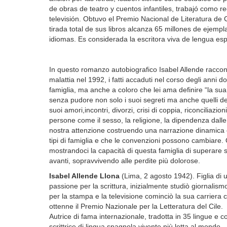
de obras de teatro y cuentos infantiles, trabajó como re
televisión. Obtuvo el Premio Nacional de Literatura de 
tirada total de sus libros alcanza 65 millones de ejemp
idiomas. Es considerada la escritora viva de lengua e
In questo romanzo autobiografico Isabel Allende raccont
malattia nel 1992, i fatti accaduti nel corso degli anni
famiglia, ma anche a coloro che lei ama definire “la sua 
senza pudore non solo i suoi segreti ma anche quelli de
suoi amori,incontri, divorzi, crisi di coppia, riconciliazion
persone come il sesso, la religione, la dipendenza dalle
nostra attenzione costruendo una narrazione dinamica e
tipi di famiglia e che le convenzioni possono cambiare.
mostrandoci la capacità di questa famiglia di superare s
avanti, sopravvivendo alle perdite più dolorose.
Isabel Allende Llona
(Lima, 2 agosto 1942). Figlia di 
passione per la scrittura, inizialmente studiò giornalis
per la stampa e la televisione cominciò la sua carriera c
ottenne il Premio Nazionale per la Letteratura del Cile
.
Autrice di fama internazionale, tradotta in 35 lingue e c
scrittrice di lingua spagnola vivente più letta al mondo.