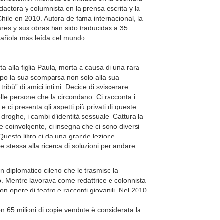
dactora y columnista en la prensa escrita y la
Chile en 2010. Autora de fama internacional, la
lares y sus obras han sido traducidas a 35
spañola más leída del mundo.
a alla figlia Paula, morta a causa di una rara
 dopo la sua scomparsa non solo alla sua
tribù” di amici intimi. Decide di sviscerare
lle persone che la circondano. Ci racconta i
i e ci presenta gli aspetti più privati di queste
 droghe, i cambi d’identità sessuale. Cattura la
 coinvolgente, ci insegna che ci sono diversi
 Questo libro ci da una grande lezione
e stessa alla ricerca di soluzioni per andare
un diplomatico cileno che le trasmise la
mo. Mentre lavorava come redattrice e colonnista
on opere di teatro e racconti giovanili. Nel 2010
on 65 milioni di copie vendute è considerata la