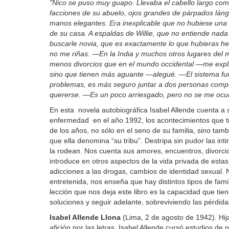
"Nico se puso muy guapo. Llevaba el cabello largo com
facciones de su abuelo, ojos grandes de párpados lángu
manos elegantes. Era inexplicable que no hubiese una
de su casa. A espaldas de Willie, que no entiende nada
buscarle novia, que es exactamente lo que hubieras hec
no me riñas.
—En la India y muchos otros lugares del 
menos divorcios que en el mundo occidental —me expl
sino que tienen más aguante —alegué.
—El sistema fu
problemas, es más seguro juntar a dos personas compa
quererse.
—Es un poco arriesgado, pero no se me ocur
En esta novela autobiográfica Isabel Allende cuenta a su
enfermedad en el año 1992, los acontecimientos que t
de los años, no sólo en el seno de su familia, sino tam
que ella denomina “su tribu”. Destripa sin pudor las int
la rodean. Nos cuenta sus amores, encuentros, divorcios
introduce en otros aspectos de la vida privada de estas
adicciones a las drogas, cambios de identidad sexual. 
entretenida, nos enseña que hay distintos tipos de fam
lección que nos deja este libro es la capacidad que tie
soluciones y seguir adelante, sobreviviendo las pérdid
Isabel Allende Llona
(Lima, 2 de agosto de 1942). Hij
afición por las letras, Isabel Allende cursó estudios de 