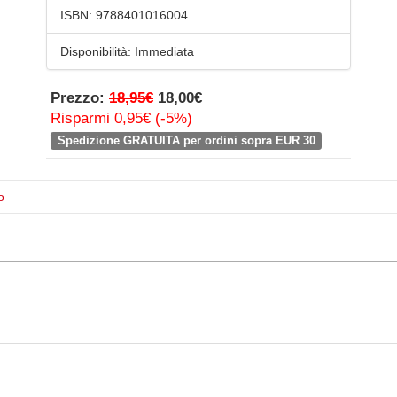
ISBN:
9788401016004
Disponibilità:
Immediata
Prezzo:
18,95€
18,00€
Risparmi 0,95€ (-5%)
Spedizione GRATUITA per ordini sopra EUR 30
o