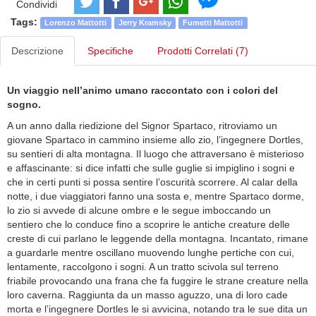
Condividi
Tags:
Lorenzo Mattotti
Jerry Kramsky
Fumetti Mattotti
Descrizione
Specifiche
Prodotti Correlati (7)
Un viaggio nell’animo umano raccontato con i colori del
sogno.
A un anno dalla riedizione del Signor Spartaco, ritroviamo un
giovane Spartaco in cammino insieme allo zio, l’ingegnere Dortles,
su sentieri di alta montagna. Il luogo che attraversano è misterioso
e affascinante: si dice infatti che sulle guglie si impiglino i sogni e
che in certi punti si possa sentire l’oscurità scorrere. Al calar della
notte, i due viaggiatori fanno una sosta e, mentre Spartaco dorme,
lo zio si avvede di alcune ombre e le segue imboccando un
sentiero che lo conduce fino a scoprire le antiche creature delle
creste di cui parlano le leggende della montagna. Incantato, rimane
a guardarle mentre oscillano muovendo lunghe pertiche con cui,
lentamente, raccolgono i sogni. A un tratto scivola sul terreno
friabile provocando una frana che fa fuggire le strane creature nella
loro caverna. Raggiunta da un masso aguzzo, una di loro cade
morta e l’ingegnere Dortles le si avvicina, notando tra le sue dita un