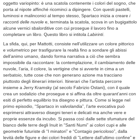
oggetto variopinto: è una scatola contenente i colori del sogno, che
porta al nipote affinché ricominci a dipingere. Con questi pastelli,
luminosi e malinconici al tempo stesso, Spartaco inizia a creare
i
racconti delle nuvole
e, terminata la scatola, scova in un bugigattolo
alcune vernici sbalorditive con cui prosegue il lavoro fino a
completare un libro. Questo libro si intitola
Labirinti
.
La sfida, qui, per Mattotti, consiste nell’utilizzare un colore pittorico
e volumetrico per trasfigurare la realtà fino a sondare gli abissi
dell’animo umano, dando forma narrativa a ciò che sembra
impossibile da raccontare: la contemplazione, il cambiamento delle
nuvole, l’aria, il colore, la vertigine che si avverte in cima a un
serbatoio, tutte cose che non generano azione ma tracciano
piuttosto degli itinerari interiori. Itinerari che l’artista percorre
insieme a Jerry Kramsky (al secolo Fabrizio Ostani), con il quale
crea un sodalizio che prosegue e si affina da oltre quarant’anni con
esiti di perfetto equilibrio tra disegno e pittura. Come si legge nel
primo episodio, “Spartaco in valvolandia”, l’arte evocativa può
esprimersi attraverso disegni teneri e delicati ma anche vere e
proprie essenze da incubo. Si passa così dalle sette sfumature del
bianco delle terre degli Inuit in “Santi Numi” ai colori cupi e alle
geometrie futuriste di “I minatori” e “Contagio pericoloso”, dalla
levità delle figure e dei colori freddi di “Lettere dall’ultimo confine” e