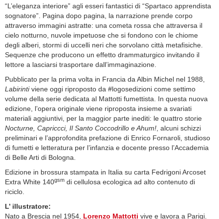
“L’eleganza interiore” agli esseri fantastici di “Spartaco apprendista
sognatore”. Pagina dopo pagina, la narrazione prende corpo
attraverso immagini astratte: una cometa rossa che attraversa il
cielo notturno, nuvole impetuose che si fondono con le chiome
degli alberi, stormi di uccelli neri che sorvolano città metafisiche.
Sequenze che producono un effetto drammaturgico invitando il
lettore a lasciarsi trasportare dall’immaginazione.
Pubblicato per la prima volta in Francia da Albin Michel nel 1988,
Labirinti
viene oggi riproposto da #logosedizioni come settimo
volume della serie dedicata al Mattotti fumettista. In questa nuova
edizione, l’opera originale viene riproposta insieme a svariati
materiali aggiuntivi, per la maggior parte inediti: le quattro storie
Nocturne, Capriccci, Il Santo Coccodrillo e Ahum!
, alcuni schizzi
preliminari e l’approfondita prefazione di Enrico Fornaroli, studioso
di fumetti e letteratura per l’infanzia e docente presso l’Accademia
di Belle Arti di Bologna.
Edizione in brossura stampata in Italia su carta Fedrigoni Arcoset
gsm
Extra White 140
di cellulosa ecologica ad alto contenuto di
riciclo.
L’ illustratore:
Nato a Brescia nel 1954,
Lorenzo Mattotti
vive e lavora a Parigi.