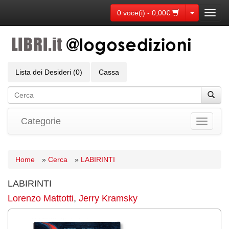
Toggle Dr
0 voce(i) - 0,00€
Toggl
navig
Lista dei Desideri (0)
Cassa
Categorie
Toggle
navigati
Home
»
Cerca
»
LABIRINTI
LABIRINTI
Lorenzo Mattotti
,
Jerry Kramsky