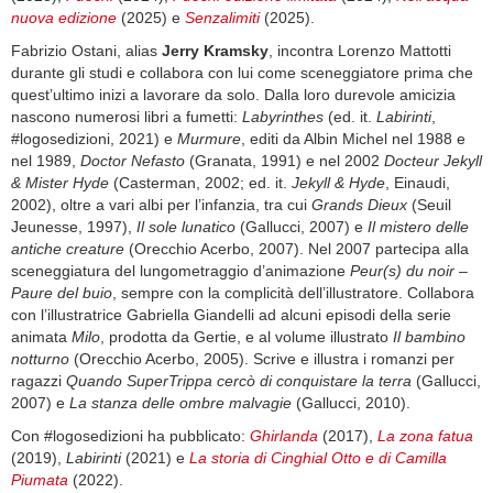
nuova edizione
(2025) e
Senzalimiti
(2025).
Fabrizio Ostani, alias
Jerry Kramsky
, incontra Lorenzo Mattotti
durante gli studi e collabora con lui come sceneggiatore prima che
quest’ultimo inizi a lavorare da solo. Dalla loro durevole amicizia
nascono numerosi libri a fumetti:
Labyrinthes
(ed. it.
Labirinti
,
#logosedizioni, 2021) e
Murmure
, editi da Albin Michel nel 1988 e
nel 1989,
Doctor Nefasto
(Granata, 1991) e nel 2002
Docteur Jekyll
& Mister Hyde
(Casterman, 2002; ed. it.
Jekyll & Hyde
, Einaudi,
2002), oltre a vari albi per l’infanzia, tra cui
Grands Dieux
(Seuil
Jeunesse, 1997),
Il sole lunatico
(Gallucci, 2007) e
Il mistero delle
antiche creature
(Orecchio Acerbo, 2007). Nel 2007 partecipa alla
sceneggiatura del lungometraggio d’animazione
Peur(s) du noir –
Paure del buio
, sempre con la complicità dell’illustratore. Collabora
con l’illustratrice Gabriella Giandelli ad alcuni episodi della serie
animata
Milo
, prodotta da Gertie, e al volume illustrato
Il bambino
notturno
(Orecchio Acerbo, 2005). Scrive e illustra i romanzi per
ragazzi
Quando SuperTrippa cercò di conquistare la terra
(Gallucci,
2007) e
La stanza delle ombre malvagie
(Gallucci, 2010).
Con #logosedizioni ha pubblicato:
Ghirlanda
(2017),
La zona fatua
(2019),
Labirinti
(2021) e
La storia di Cinghial Otto e di Camilla
Piumata
(2022).