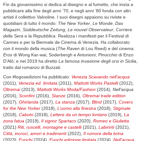
Fin da giovanissimo si dedica al disegno e al fumetto, che inizia a
pubblicare alla fine degli anni ’70, e negli anni ’80 fonda con altri
artisti il collettivo Valvoline. I suoi disegni appaiono su riviste e
quotidiani di tutto il mondo:
The New Yorker
,
Le Monde
,
Das
Magazin
,
Süddeutsche Zeitung
,
Le nouvel Observateur
,
Corriere
della Sera
e
la Repubblica
. Realizza i manifesti per il Festival di
Cannes e per la Biennale de Cinema di Venezia. Ha collaborato
con il mondo della musica (
The Raven
di Lou Reed) e del cinema:
Eros
di Wong Kar-wai, Soderbergh e Antonioni;
Pinocchio
di Enzo
D’Alò; e nel 2019 ha diretto
La famosa invasione degli orsi in Sicilia
,
tratto dal romanzo di Buzzati.
Con #logosedizioni ha pubblicato:
Venezia Scavando nell’acqua
(2011),
Venezia ed. limitata
(2011),
Mattotti Works Pastelli
(2012),
Oltremai
(2013),
Mattotti Works Moda/Fashion
(2014),
Nell’acqua
(2016),
Sconfini
(2016),
Stanze
(2016),
Oltremai trade edition
(2017),
Ghirlanda
(2017),
La stanza
(2017),
Blind
(2017),
Covers
for the New Yorker
(2018),
L’uomo alla finestra
(2018),
Stigmate
(2018),
Caboto
(2018),
Lettere da un tempo lontano
(2019),
La
zona fatua
(2019),
Il signor Spartaco
(2020),
Romeo e Giulietta
(2021)
Riti, ruscelli, montagne e castelli
(2021),
Labirinti
(2021),
Città, incroci, amori e tradimenti
(2022),
Il rumore della brina
(2023),
Fuochi
(2024),
Fuochi edizione limitata
(2024),
Nell’acqua