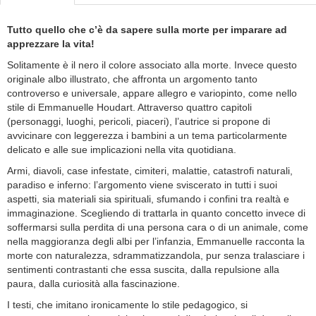
Tutto quello che c’è da sapere sulla morte per imparare ad
apprezzare la vita!
Solitamente è il nero il colore associato alla morte. Invece questo
originale albo illustrato, che affronta un argomento tanto
controverso e universale, appare allegro e variopinto, come nello
stile di Emmanuelle Houdart. Attraverso quattro capitoli
(personaggi, luoghi, pericoli, piaceri), l’autrice si propone di
avvicinare con leggerezza i bambini a un tema particolarmente
delicato e alle sue implicazioni nella vita quotidiana.
Armi, diavoli, case infestate, cimiteri, malattie, catastrofi naturali,
paradiso e inferno: l’argomento viene sviscerato in tutti i suoi
aspetti, sia materiali sia spirituali, sfumando i confini tra realtà e
immaginazione. Scegliendo di trattarla in quanto concetto invece di
soffermarsi sulla perdita di una persona cara o di un animale, come
nella maggioranza degli albi per l’infanzia, Emmanuelle racconta la
morte con naturalezza, sdrammatizzandola, pur senza tralasciare i
sentimenti contrastanti che essa suscita, dalla repulsione alla
paura, dalla curiosità alla fascinazione.
I testi, che imitano ironicamente lo stile pedagogico, si