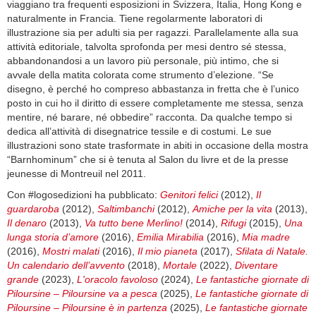
viaggiano tra frequenti esposizioni in Svizzera, Italia, Hong Kong e
naturalmente in Francia. Tiene regolarmente laboratori di
illustrazione sia per adulti sia per ragazzi. Parallelamente alla sua
attività editoriale, talvolta sprofonda per mesi dentro sé stessa,
abbandonandosi a un lavoro più personale, più intimo, che si
avvale della matita colorata come strumento d’elezione. “Se
disegno, è perché ho compreso abbastanza in fretta che è l’unico
posto in cui ho il diritto di essere completamente me stessa, senza
mentire, né barare, né obbedire” racconta. Da qualche tempo si
dedica all’attività di disegnatrice tessile e di costumi. Le sue
illustrazioni sono state trasformate in abiti in occasione della mostra
“Barnhominum” che si è tenuta al Salon du livre et de la presse
jeunesse di Montreuil nel 2011.
Con #logosedizioni ha pubblicato:
Genitori felici
(2012),
Il
guardaroba
(2012),
Saltimbanchi
(2012),
Amiche per la vita
(2013),
Il denaro
(2013),
Va tutto bene Merlino!
(2014),
Rifugi
(2015),
Una
lunga storia d’amore
(2016),
Emilia Mirabilia
(2016),
Mia madre
(2016),
Mostri malati
(2016),
Il mio pianeta
(2017),
Sfilata di Natale.
Un calendario dell’avvento
(2018),
Mortale
(2022),
Diventare
grande
(2023),
L'oracolo favoloso
(2024),
Le fantastiche giornate di
Piloursine – Piloursine va a pesca
(2025),
Le fantastiche giornate di
Piloursine – Piloursine è in partenza
(2025),
Le fantastiche giornate