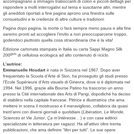
accompagnano a immagini traboccanti di colori e piccoli dettagli per
rispondere a molti interrogativi sul tema e suscitarne altri, mentre
gli aneddoti riportati a fine pagina aprono una finestra sulle
consuetudini e le credenze di altre culture e tradizioni.
Pagina dopo pagina, la morte ci farà sempre meno paura e alla fine
saremo pronti ad accogliere l’invito a non preoccuparcene troppo,
godendoci piuttosto quella cosa straordinaria che è la vita!
Edizione cartonata stampata in Italia su carta Sappi Magno Silk
gsm
200
di cellulosa ecologica ad alto contenuto di riciclo.
L’autrice:
Emmanuelle Houdart
è nata in Svizzera nel 1967. Dopo aver
frequentato la Scuola d’Arte di Sion, ha proseguito gli studi presso
l’Ecole Supérieure d’Arts visuels di Ginevra, dove si è diplomata nel
1994. Nel 1996, grazie alla Bourse Patino ha trascorso un anno
presso la Cité internationale des Arts di Parigi, dopodiché ha deciso
di stabilirsi nella capitale francese. Pittrice e illustratrice che ama
mettere in scena il mostruoso e il meraviglioso, collabora da quasi
trent’anni con diversi giornali e quotidiani (
Libération
,
Le Monde
,
Sciences et Vie Junior
,
Ça m’intéresse...
) e con case editrici
specializzate in letteratura per ragazzi. Ha all’attivo oltre trenta
pubblicazioni, che ama definire “libri per tutti”. Le sue opere