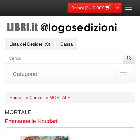
Toggle Dr
0 voce(i) - 0,00€
Toggl
navig
Lista dei Desideri (0)
Cassa
Categorie
Toggle
navigati
Home
»
Cerca
»
MORTALE
MORTALE
Emmanuelle Houdart