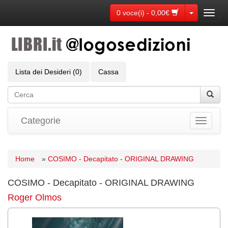
Toggle Dr
0 voce(i) - 0,00€
Toggl
navig
Lista dei Desideri (0)
Cassa
Categorie
Toggle
navigati
Home
»
COSIMO - Decapitato - ORIGINAL DRAWING
COSIMO - Decapitato - ORIGINAL DRAWING
Roger Olmos