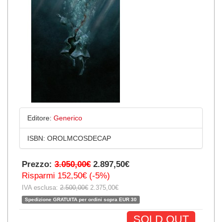
Editore:
Generico
ISBN:
OROLMCOSDECAP
Prezzo:
3.050,00€
2.897,50€
Risparmi 152,50€ (-5%)
IVA esclusa:
2.500,00€
2.375,00€
Spedizione GRATUITA per ordini sopra EUR 30
SOLD OUT