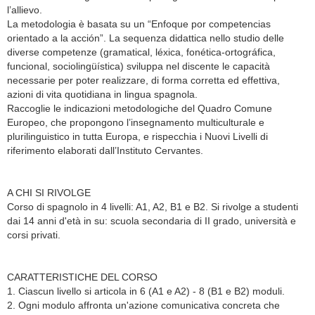
l’allievo.
La metodologia è basata su un “Enfoque por competencias
orientado a la acción”. La sequen­za didattica nello studio delle
diverse competenze (gramatical, léxica, fonética-ortográfica,
funcional, sociolingüística) sviluppa nel discente le capacità
necessarie per poter realizzare, di forma corretta ed effettiva,
azioni di vita quotidiana in lingua spagnola.
Raccoglie le indicazioni metodologiche del Quadro Comune
Europeo, che propongono l’inse­gnamento multiculturale e
plurilinguistico in tutta Europa, e rispecchia i Nuovi Livelli di
riferimento elaborati dall’Instituto Cervantes.
A CHI SI RIVOLGE
Corso di spagnolo in 4 livelli: A1, A2, B1 e B2. Si rivolge a studenti
dai 14 anni d'età in su: scuola secondaria di II grado, università e
corsi privati.
CARATTERISTICHE DEL CORSO
1. Ciascun livello si articola in 6 (A1 e A2) - 8 (B1 e B2) moduli.
2. Ogni modulo affronta un'azione comunicativa concreta che