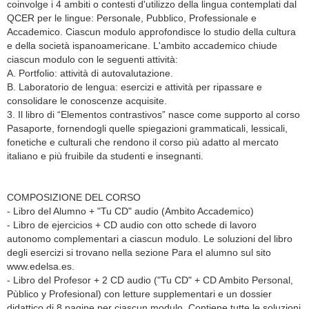
coinvolge i 4 ambiti o contesti d'utilizzo della lingua contemplati dal
QCER per le lingue: Personale, Pubblico, Professionale e
Accademico. Ciascun modulo approfondisce lo studio della cultura
e della società ispanoamericane. L'ambito accademico chiude
ciascun modulo con le seguenti attività:
A. Portfolio: attività di autovalutazione.
B. Laboratorio de lengua: esercizi e attività per ripassare e
consolidare le conoscenze acquisite.
3. Il libro di “Elementos contrastivos” nasce come supporto al corso
Pasaporte, fornendogli quelle spiegazioni grammaticali, lessicali,
fonetiche e culturali che rendono il corso più adatto al mercato
italiano e più fruibile da studenti e insegnanti.
COMPOSIZIONE DEL CORSO
- Libro del Alumno + "Tu CD" audio (Ambito Accademico)
- Libro de ejercicios + CD audio con otto schede di lavoro
autonomo complementari a ciascun modulo. Le soluzioni del libro
degli esercizi si trovano nella sezione Para el alumno sul sito
www.edelsa.es.
- Libro del Profesor + 2 CD audio ("Tu CD" + CD Ambito Personal,
Pùblico y Profesional) con letture supplementari e un dossier
didattico di 8 pagine per ciascun modulo. Contiene tutte le soluzioni