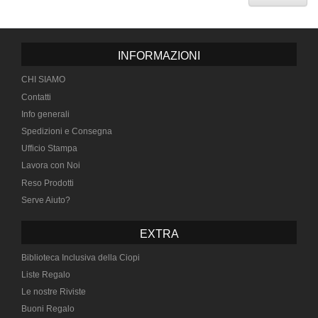
INFORMAZIONI
CHI SIAMO
Contatti
Info generali
Spedizioni e Consegna
Ufficio Stampa
Lavora con Noi
Reso Prodotti
Serve Aiuto?
EXTRA
Biblioteca Inclusiva della Ciopi
Liste Regalo
Le nostre Riviste
Buoni Regalo