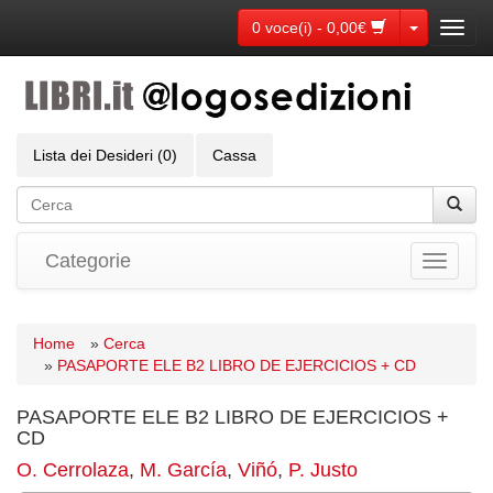
Toggle Dr
0 voce(i) - 0,00€
Toggl
navig
Lista dei Desideri (0)
Cassa
Categorie
Toggle
navigati
Home
»
Cerca
»
PASAPORTE ELE B2 LIBRO DE EJERCICIOS + CD
PASAPORTE ELE B2 LIBRO DE EJERCICIOS +
CD
O. Cerrolaza
,
M. García
,
Viñó
,
P. Justo