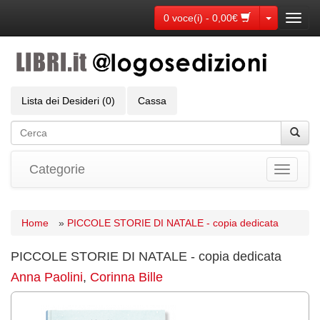
Toggle Dr
0 voce(i) - 0,00€
Toggl
navig
Lista dei Desideri (0)
Cassa
Categorie
Toggle
navigati
Home
»
PICCOLE STORIE DI NATALE - copia dedicata
PICCOLE STORIE DI NATALE - copia dedicata
Anna Paolini
,
Corinna Bille