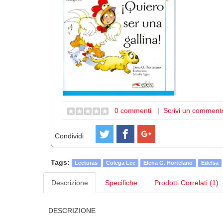
0 commenti
|
Scrivi un comment
Condividi
Tags:
Lecturas
Colega Lee
Elena G. Hortelano
Edelsa
Descrizione
Specifiche
Prodotti Correlati (1)
DESCRIZIONE