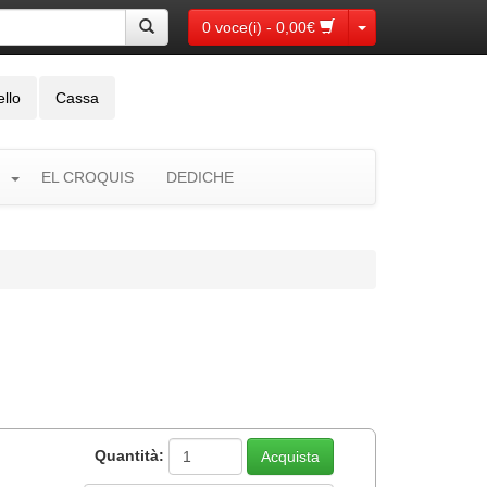
Toggle Dropdown
0 voce(i) - 0,00€
ello
Cassa
EL CROQUIS
DEDICHE
Quantità: