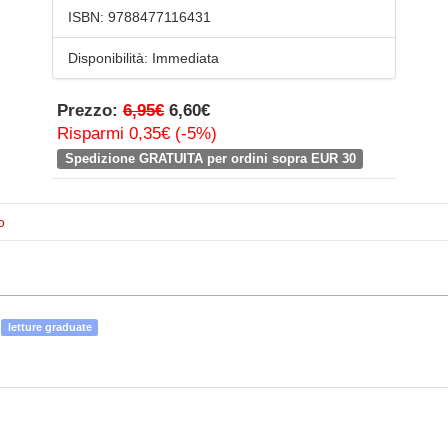
ISBN:
9788477116431
Disponibilità:
Immediata
Prezzo:
6,95€
6,60€
Risparmi 0,35€ (-5%)
Spedizione GRATUITA per ordini sopra EUR 30
o
letture graduate