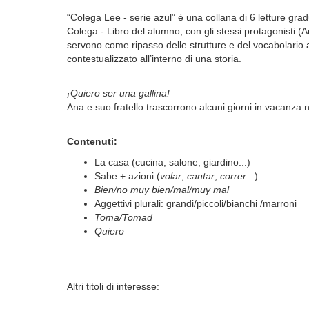
“Colega Lee - serie azul” è una collana di 6 letture gra
Colega - Libro del alumno, con gli stessi protagonisti (
servono come ripasso delle strutture e del vocabolario a
contestualizzato all’interno di una storia.
¡Quiero ser una gallina!
Ana e suo fratello trascorrono alcuni giorni in vacanza 
Contenuti:
La casa (cucina, salone, giardino...)
Sabe + azioni (
volar
,
cantar
,
correr
...)
Bien/no muy bien/mal/muy mal
Aggettivi plurali: grandi/piccoli/bianchi /marroni
Toma/Tomad
Quiero
Altri titoli di interesse: