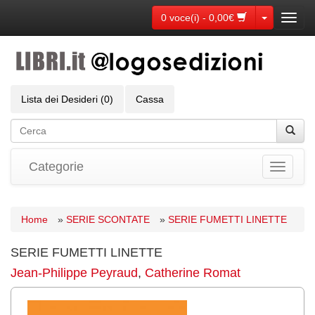
Toggle Dr
0 voce(i) - 0,00€
Toggl
navig
Lista dei Desideri (0)
Cassa
Categorie
Toggle
navigati
Home
»
SERIE SCONTATE
»
SERIE FUMETTI LINETTE
SERIE FUMETTI LINETTE
Jean-Philippe Peyraud
,
Catherine Romat