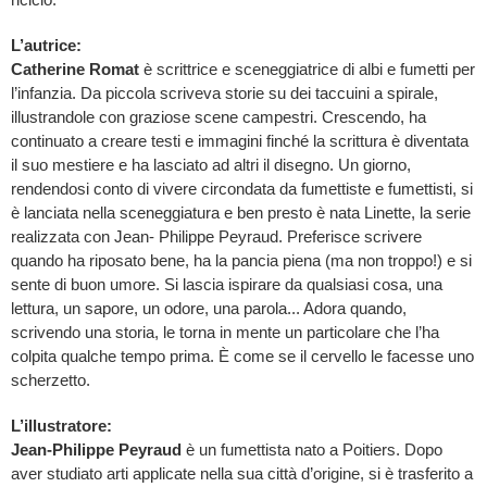
riciclo.
L’autrice:
Catherine Romat
è scrittrice e sceneggiatrice di albi e fumetti per
l’infanzia. Da piccola scriveva storie su dei taccuini a spirale,
illustrandole con graziose scene campestri. Crescendo, ha
continuato a creare testi e immagini finché la scrittura è diventata
il suo mestiere e ha lasciato ad altri il disegno. Un giorno,
rendendosi conto di vivere circondata da fumettiste e fumettisti, si
è lanciata nella sceneggiatura e ben presto è nata Linette, la serie
realizzata con Jean- Philippe Peyraud. Preferisce scrivere
quando ha riposato bene, ha la pancia piena (ma non troppo!) e si
sente di buon umore. Si lascia ispirare da qualsiasi cosa, una
lettura, un sapore, un odore, una parola... Adora quando,
scrivendo una storia, le torna in mente un particolare che l’ha
colpita qualche tempo prima. È come se il cervello le facesse uno
scherzetto.
L’illustratore:
Jean-Philippe Peyraud
è un fumettista nato a Poitiers. Dopo
aver studiato arti applicate nella sua città d’origine, si è trasferito a