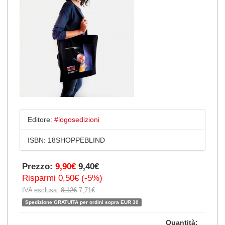
Editore:
#logosedizioni
ISBN:
18SHOPPEBLIND
Prezzo:
9,90€
9,40€
Risparmi 0,50€ (-5%)
IVA esclusa:
8,12€
7,71€
Spedizione GRATUITA per ordini sopra EUR 30
Quantità: