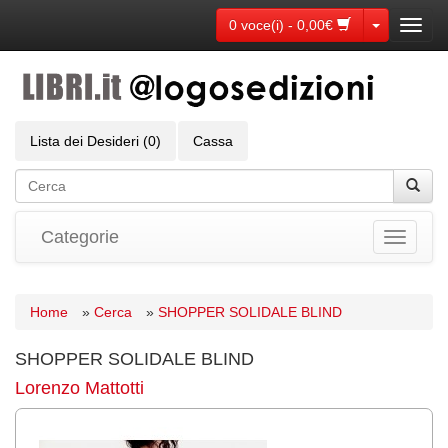
Toggle Dr
0 voce(i) - 0,00€
Toggl
navig
Lista dei Desideri (0)
Cassa
Categorie
Toggle
navigati
Home
»
Cerca
»
SHOPPER SOLIDALE BLIND
SHOPPER SOLIDALE BLIND
Lorenzo Mattotti