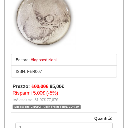
Editore:
#logosedizioni
ISBN:
FER007
Prezzo:
100,00€
95,00€
Risparmi 5,00€ (-5%)
IVA esclusa:
81,97€
77,87€
Spedizione GRATUITA per ordini sopra EUR 30
Quantità: