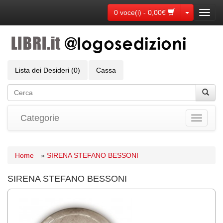
Toggle Dr
0 voce(i) - 0,00€
Toggl
navig
Lista dei Desideri (0)
Cassa
Categorie
Toggle
navigati
Home
»
SIRENA STEFANO BESSONI
SIRENA STEFANO BESSONI