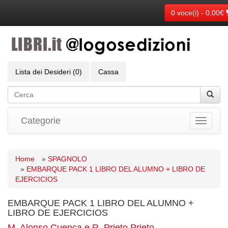
0 voce(i) - 0,00€
Lista dei Desideri (0)
Cassa
Categorie
Toggle
navigati
Home
»
SPAGNOLO
»
EMBARQUE PACK 1 LIBRO DEL ALUMNO + LIBRO DE
EJERCICIOS
EMBARQUE PACK 1 LIBRO DEL ALUMNO +
LIBRO DE EJERCICIOS
M. Alonso Cuenca e R. Prieto Prieto