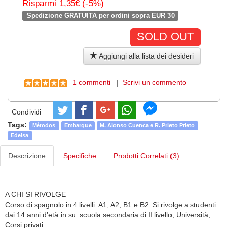
Risparmi 1,35€ (-5%)
Spedizione GRATUITA per ordini sopra EUR 30
SOLD OUT
Aggiungi alla lista dei desideri
1 commenti
|
Scrivi un commento
Condividi
Tags:
Métodos
Embarque
M. Alonso Cuenca e R. Prieto Prieto
Edelsa
Descrizione
Specifiche
Prodotti Correlati (3)
A CHI SI RIVOLGE
Corso di spagnolo in 4 livelli: A1, A2, B1 e B2. Si rivolge a studenti
dai 14 anni d’età in su: scuola secondaria di II livello, Università,
Corsi privati.