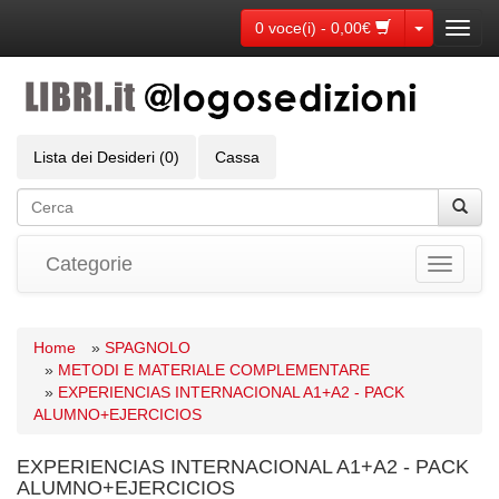
Toggle Dr
0 voce(i) - 0,00€
Toggl
navig
Lista dei Desideri (0)
Cassa
Categorie
Toggle
navigati
Home
»
SPAGNOLO
»
METODI E MATERIALE COMPLEMENTARE
»
EXPERIENCIAS INTERNACIONAL A1+A2 - PACK
ALUMNO+EJERCICIOS
EXPERIENCIAS INTERNACIONAL A1+A2 - PACK
ALUMNO+EJERCICIOS