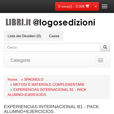
Toggle Dr
0 voce(i) - 0,00€
Toggl
navig
Lista dei Desideri (0)
Cassa
Categorie
Toggle
navigati
Home
»
SPAGNOLO
»
METODI E MATERIALE COMPLEMENTARE
»
EXPERIENCIAS INTERNACIONAL B1 - PACK
ALUMNO+EJERCICIOS
EXPERIENCIAS INTERNACIONAL B1 - PACK
ALUMNO+EJERCICIOS