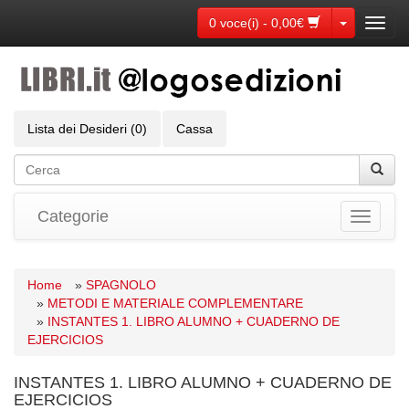
Toggle Dr
0 voce(i) - 0,00€
Toggl
navig
Lista dei Desideri (0)
Cassa
Categorie
Toggle
navigati
Home
»
SPAGNOLO
»
METODI E MATERIALE COMPLEMENTARE
»
INSTANTES 1. LIBRO ALUMNO + CUADERNO DE
EJERCICIOS
INSTANTES 1. LIBRO ALUMNO + CUADERNO DE
EJERCICIOS