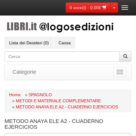
Toggle Dr
0 voce(i) - 0,00€
Toggl
navig
Lista dei Desideri (0)
Cassa
Categorie
Toggle
navigati
Home
»
SPAGNOLO
»
METODI E MATERIALE COMPLEMENTARE
»
METODO ANAYA ELE A2 - CUADERNO EJERCICIOS
METODO ANAYA ELE A2 - CUADERNO
EJERCICIOS