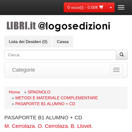
Toggle Dr
0 voce(i) - 0,00€
Toggl
navig
Lista dei Desideri (0)
Cassa
Categorie
Toggle
navigati
Home
»
SPAGNOLO
»
METODI E MATERIALE COMPLEMENTARE
»
PASAPORTE B1 ALUMNO + CD
PASAPORTE B1 ALUMNO + CD
M. Cerrolaza. O. Cerrolaza. B. Llovet.