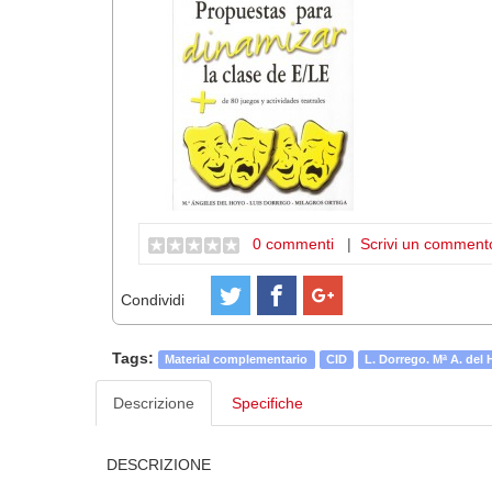
0 commenti
|
Scrivi un comment
Condividi
Tags:
Material complementario
CID
L. Dorrego. Mª A. del 
Descrizione
Specifiche
DESCRIZIONE