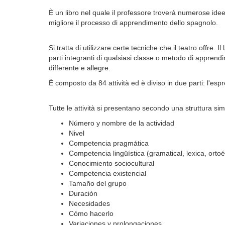
È un libro nel quale il professore troverà numerose id
migliore il processo di apprendimento dello spagnolo.
Si tratta di utilizzare certe tecniche che il teatro offre.
parti integranti di qualsiasi classe o metodo di appren
differente e allegre.
È composto da 84 attività ed è diviso in due parti: l'es
Tutte le attività si presentano secondo una struttura sim
Número y nombre de la actividad
Nivel
Competencia pragmática
Competencia lingüística (gramatical, lexica, ortoé
Conocimiento sociocultural
Competencia existencial
Tamaño del grupo
Duración
Necesidades
Cómo hacerlo
Variaciones y prolongaciones