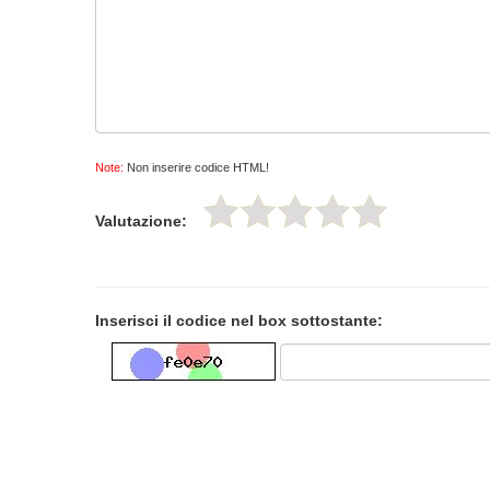
Note:
Non inserire codice HTML!
Valutazione:
Inserisci il codice nel box sottostante: