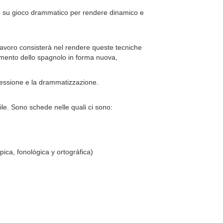
ee su gioco drammatico per rendere dinamico e
 Il lavoro consisterà nel rendere queste tecniche
dimento dello spagnolo in forma nuova,
pressione e la drammatizzazione.
ile. Sono schede nelle quali ci sono:
pica, fonológica y ortográfica)