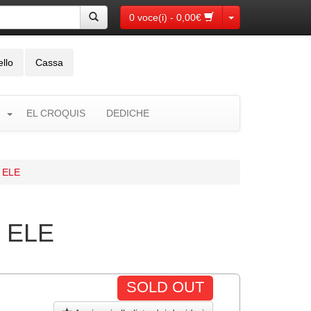
Toggle Dropdown
0 voce(i) - 0,00€
ello
Cassa
EL CROQUIS
DEDICHE
 ELE
 ELE
SOLD OUT