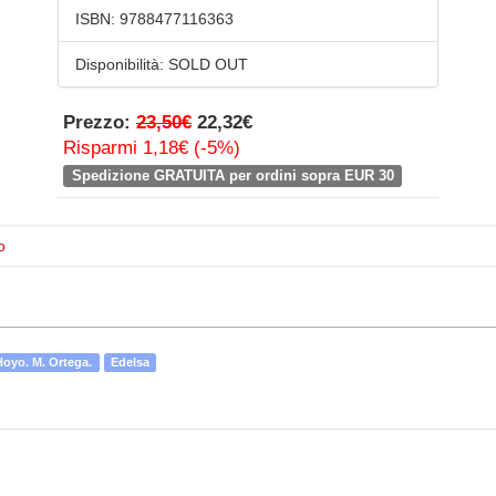
ISBN:
9788477116363
Disponibilità:
SOLD OUT
Prezzo:
23,50€
22,32€
Risparmi 1,18€ (-5%)
Spedizione GRATUITA per ordini sopra EUR 30
o
Hoyo. M. Ortega.
Edelsa