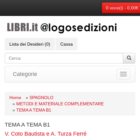
0 voce(i) - 0,00€
Lista dei Desideri (0)
Cassa
Categorie
Toggle
navigati
Home
»
SPAGNOLO
»
METODI E MATERIALE COMPLEMENTARE
»
TEMA A TEMA B1
TEMA A TEMA B1
V. Coto Bautista e A. Turza Ferré