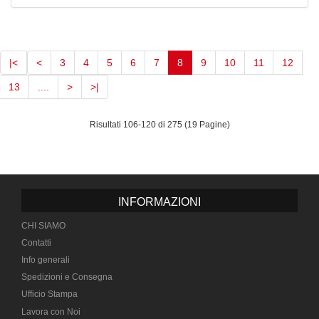
(current)
|<
<
3
4
5
6
7
8
9
10
11
12
13
....
>
>|
Risultati 106-120 di 275 (19 Pagine)
INFORMAZIONI
CHI SIAMO
Contatti
Info generali
Spedizioni e Consegna
Ufficio Stampa
Lavora con Noi