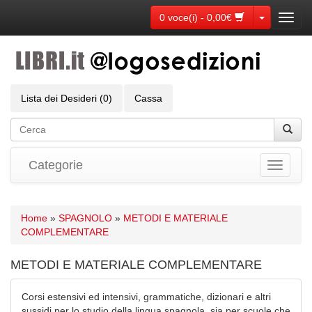
Toggle Dr
0 voce(i) - 0,00€
Toggl
navig
Lista dei Desideri (0)
Cassa
Categorie
Toggle
navigati
Home
»
SPAGNOLO
»
METODI E MATERIALE
COMPLEMENTARE
METODI E MATERIALE COMPLEMENTARE
Corsi estensivi ed intensivi, grammatiche, dizionari e altri
sussidi per lo studio della lingua spagnola, sia per scuole che