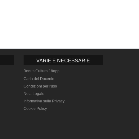
VARIE E NECESSARIE
Bonus Cultura 18app
Carta del Docente
Condizioni per l'uso
Nota Legale
Informativa sulla Privacy
Cookie Policy