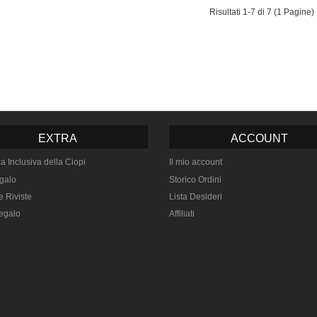
Risultati 1-7 di 7 (1 Pagine)
EXTRA
ACCOUNT
ca Inclusiva della Ciopi
Il mio account
galo
Storico Ordini
e Riviste
Lista Desideri
egalo
Affiliati