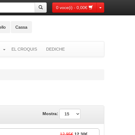
Toggle Dropdown
0 voce(i) - 0,00€
ello
Cassa
EL CROQUIS
DEDICHE
Mostra:
12,95€
12,30€