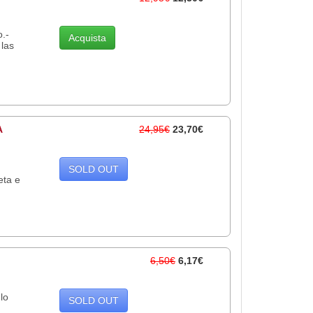
.-
Acquista
 las
A
24,95€
23,70€
SOLD OUT
eta e
6,50€
6,17€
lo
SOLD OUT