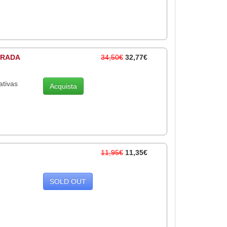
TRADA
34,50€
32,77€
ativas
Acquista
11,95€
11,35€
SOLD OUT