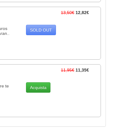
13,50€
12,82€
uros
SOLD OUT
aran..
11,95€
11,35€
re te
Acquista