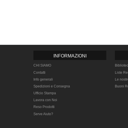
INFORMAZIONI
CHI SIAMO
Bibliote
Contatti
Liste Re
Info generali
Le nostr
Spedizioni e Consegna
Buoni R
Ufficio Stampa
Lavora con Noi
Reso Prodotti
Serve Aiuto?