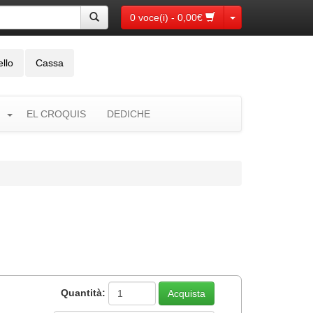
Toggle Dropdown
0 voce(i) - 0,00€
ello
Cassa
EL CROQUIS
DEDICHE
Quantità: