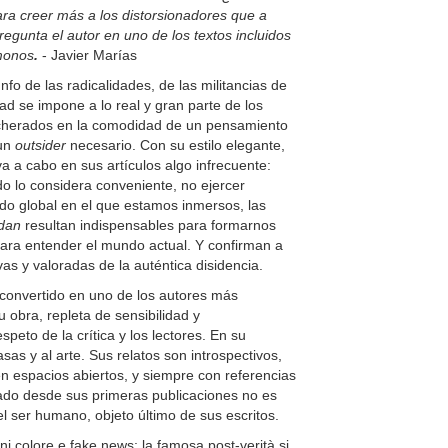
ara creer más a los distorsionadores que a
regunta el autor en uno de los textos incluidos
ámonos
.
- Javier Mar
í
as
fo de las radicalidades, de las militancias de
ad se impone a lo real y gran parte de los
incherados en la comodidad de un pensamiento
 un
outsider
necesario. Con su estilo elegante,
va a cabo en sus artículos algo infrecuente:
o lo considera conveniente, no ejercer
ido global en el que estamos inmersos, las
ndan
resultan indispensables para formarnos
ara entender el mundo actual. Y confirman a
s y valoradas de la auténtica disidencia.
convertido en uno de los autores más
 obra, repleta de sensibilidad y
peto de la crítica y los lectores. En su
as y al arte. Sus relatos son introspectivos,
n espacios abiertos, y siempre con referencias
nado desde sus primeras publicaciones no es
 ser humano, objeto último de sus escritos.
ogni colore e fake news; la famosa post-verità si