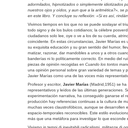
adormilados, hipnotizados o simplemente idiotizados p
nuestros ojos y oídos, y aun que a la aritmética?», se p
en este libro. Y concluye su reflexión: «Si es así, rind
Vivimos tiempos en los que no se puede soslayar el triun
todo signo y de los bulos cotidianos; la célebre posverd
ciudadanos solo lee, oye o ve a los de su cuerda, atr
coincidente. En estas circunstancias, Javier Marías es
su exquisita educación y su gran sentido del humor, lle
matizar, razonar, dar mandobles a unos y a otros cuand
banderías ni lo políticamente correcto. En medio del ru
piezas de opinión recogidas en
Cuando los tontos ma
una opinión personal sobre gran variedad de temas y p
Javier Marías como una de las voces más representativa
Profesor y escritor,
Javier Marías
(Madrid,1951) se ha 
representativos y leídos de las últimas generaciones. Su
experimentación narrativa, ha conseguido ganarse el res
producción hay referencias continuas a la cultura de mas
muchas veces claustrofóbicos, aunque se desarrollen e
espacio-temporales reconocibles. Este estilo evolucio
más que una metáfora para investigar lo que esconde el
Viviamo in tempi di inevitabili radicalismi, militanze di 