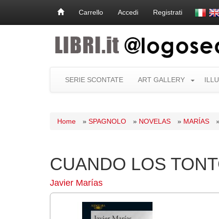
Carrello
Accedi
Registrati
SERIE SCONTATE
ART GALLERY
ILL
Home
»
SPAGNOLO
»
NOVELAS
»
MARÍAS
CUANDO LOS TON
Javier Marías