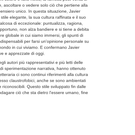
e, ascoltare o vedere solo ciò che pertiene alla
 pensiero unico. In questa situazione, Javier
ile elegante, la sua cultura raffinata e il suo
alcosa di eccezionale: puntualizza, ragiona,
e opportuno, non alza bandiere e si tiene a debita
e globale in cui siamo immersi, gli spunti di
dispensabili per farsi un'opinione personale su
mondo in cui viviamo. E confermano Javier
ve e apprezzate di oggi.
li autori più rappresentativi e più letti delle
e di sperimentazione narrativa, hanno ottenuto
etteraria ci sono continui riferimenti alla cultura
spesso claustrofobici, anche se sono ambientati
riconoscibili. Questo stile sviluppato fin dalle
dagare ciò che sta dietro l'essere umano, fine