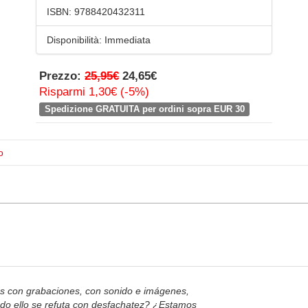
ISBN:
9788420432311
Disponibilità:
Immediata
Prezzo:
25,95€
24,65€
Risparmi 1,30€ (-5%)
Spedizione GRATUITA per ordini sopra EUR 30
o
 con grabaciones, con sonido e imágenes,
odo ello se refuta con desfachatez? ¿Estamos