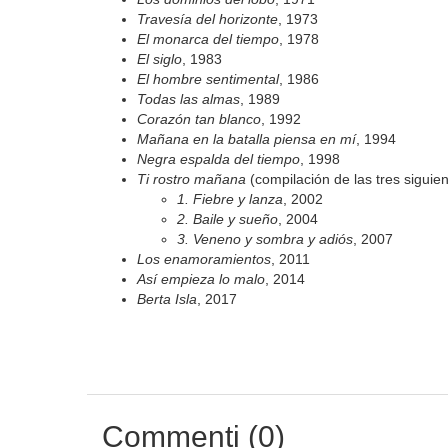
Travesía del horizonte
, 1973
El monarca del tiempo
, 1978
El siglo
, 1983
El hombre sentimental
, 1986
Todas las almas
, 1989
Corazón tan blanco
, 1992
Mañana en la batalla piensa en mí
, 1994
Negra espalda del tiempo
, 1998
Ti rostro mañana
(compilación de las tres siguie
1. Fiebre y lanza
, 2002
2. Baile y sueño
, 2004
3. Veneno y sombra y adiós
, 2007
Los enamoramientos
, 2011
As
í empieza lo malo
, 2014
Berta Isla
, 2017
Commenti (0)