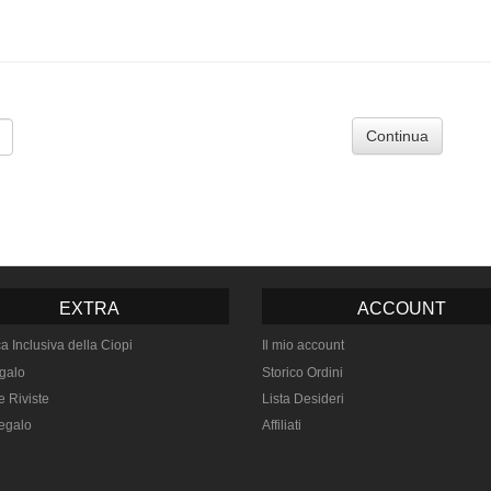
Continua
EXTRA
ACCOUNT
ca Inclusiva della Ciopi
Il mio account
galo
Storico Ordini
e Riviste
Lista Desideri
egalo
Affiliati