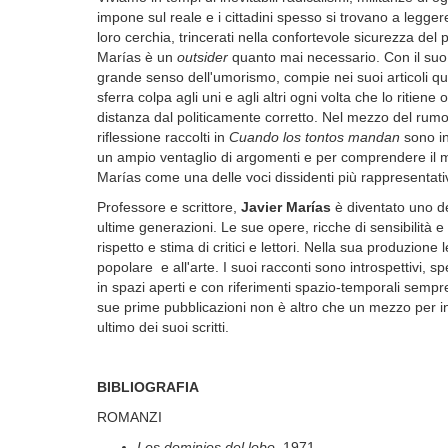
impone sul reale e i cittadini spesso si trovano a legger
loro cerchia, trincerati nella confortevole sicurezza del
Marías è un
outsider
quanto mai necessario. Con il suo st
grande senso dell'umorismo, compie nei suoi articoli qu
sferra colpa agli uni e agli altri ogni volta che lo ritien
distanza dal politicamente corretto. Nel mezzo del rumor
riflessione raccolti in
Cuando los tontos mandan
sono in
un ampio ventaglio di argomenti e per comprendere il 
Marías come una delle voci dissidenti più rappresentati
Professore e scrittore,
Javier Marías
è diventato uno deg
ultime generazioni. Le sue opere, ricche di sensibilità 
rispetto e stima di critici e lettori. Nella sua produzione l
popolare e all'arte. I suoi racconti sono introspettivi, 
in spazi aperti e con riferimenti spazio-temporali sempre 
sue prime pubblicazioni non è altro che un mezzo per in
ultimo dei suoi scritti.
BIBLIOGRAFIA
ROMANZI
Los dominios del lobo
, 1971