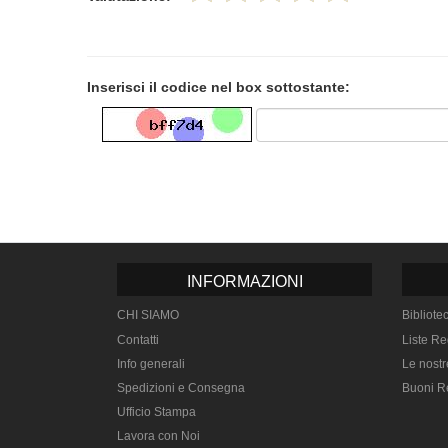
Inserisci il codice nel box sottostante:
INFORMAZIONI
CHI SIAMO
Bibliote
Contatti
Liste Re
Info generali
Le nostr
Spedizioni e Consegna
Buoni R
Ufficio Stampa
Lavora con Noi