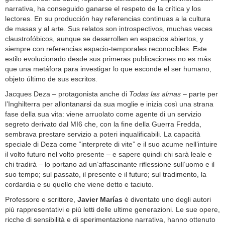
narrativa, ha conseguido ganarse el respeto de la crítica y los
lectores. En su producción hay referencias continuas a la cultura
de masas y al arte. Sus relatos son introspectivos, muchas veces
claustrofóbicos, aunque se desarrollen en espacios abiertos, y
siempre con referencias espacio-temporales reconocibles. Este
estilo evolucionado desde sus primeras publicaciones no es más
que una metáfora para investigar lo que esconde el ser humano,
objeto último de sus escritos.
Jacques Deza – protagonista anche di
Todas las almas
– parte per
l’Inghilterra per allontanarsi da sua moglie e inizia così una strana
fase della sua vita: viene arruolato come agente di un servizio
segreto derivato dal MI6 che, con la fine della Guerra Fredda,
sembrava prestare servizio a poteri inqualificabili. La capacità
speciale di Deza come “interprete di vite” e il suo acume nell’intuire
il volto futuro nel volto presente – e sapere quindi chi sarà leale e
chi tradirà – lo portano ad un’affascinante riflessione sull’uomo e il
suo tempo; sul passato, il presente e il futuro; sul tradimento, la
cordardia e su quello che viene detto e taciuto.
Professore e scrittore,
Javier Marías
è diventato uno degli autori
più rappresentativi e più letti delle ultime generazioni. Le sue opere,
ricche di sensibilità e di sperimentazione narrativa, hanno ottenuto