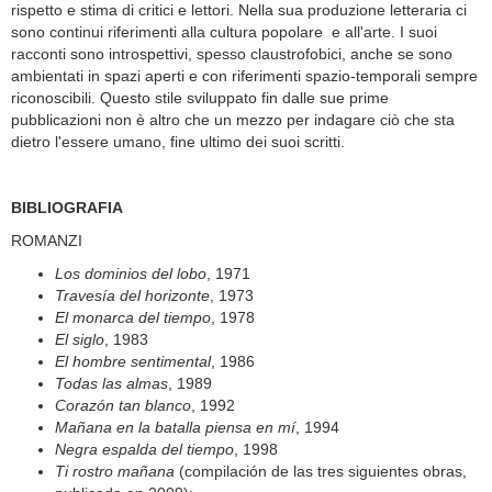
rispetto e stima di critici e lettori. Nella sua produzione letteraria ci
sono continui riferimenti alla cultura popolare e all'arte. I suoi
racconti sono introspettivi, spesso claustrofobici, anche se sono
ambientati in spazi aperti e con riferimenti spazio-temporali sempre
riconoscibili. Questo stile sviluppato fin dalle sue prime
pubblicazioni non è altro che un mezzo per indagare ciò che sta
dietro l'essere umano, fine ultimo dei suoi scritti.
BIBLIOGRAFIA
ROMANZI
Los dominios del lobo
, 1971
Travesía del horizonte
, 1973
El monarca del tiempo
, 1978
El siglo
, 1983
El hombre sentimental
, 1986
Todas las almas
, 1989
Corazón tan blanco
, 1992
Mañana en la batalla piensa en mí
, 1994
Negra espalda del tiempo
, 1998
Ti rostro mañana
(compilación de las tres siguientes obras,