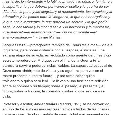
más tarde, lo interesante y lo fútil, lo privado y lo público, lo íntimo y
lo superfluo, lo que debería permanecer oculto y lo que ha de ser
difundido, la pena y las alegrías y el resentimiento, los agravios y la
adoración y los planes para la venganza, lo que nos enorgullece y
lo que nos avergüenza, lo que parecía un secreto y lo que pedía
serlo, lo consabido y lo inconfesable y lo horroroso y lo manifiesto,
lo sustancial —el enamoramiento— y lo insignificante —el
enamoramiento—.” -
Javier Marías
Jacques Deza —protagonista también de
Todas las almas
— viaja a
Inglaterra, para poner distancia con su esposa, e inicia así una
extraña etapa de su vida: es reclutado como agente de un servicio
secreto heredero del MI6 que, con el final de la Guerra Fría,
pareciera servir a poderes inclasificables. La capacidad especial de
Deza como «intérprete de vidas» y su agudeza para ver en el
rostro presente el rostro futuro —y por tanto saber quién
traicionará o quien será leal— lo llevan a una fascinante reflexión
sobre el hombre y su tiempo; sobre el pasado, el presente y el
futuro; sobre la traición, la cobardía y sobre lo que se dice y se
calla.
Profesor y escritor,
Javier Marías
(Madrid,1951) se ha convertido
en uno de los autores más representativos y leídos de las últimas
generaciones. Su obra, repleta de sensibilidad y experimentación