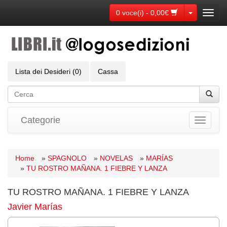
Toggle Dr
0 voce(i) - 0,00€
Toggl
navig
Lista dei Desideri (0)
Cassa
Categorie
Toggle
navigati
Home
»
SPAGNOLO
»
NOVELAS
»
MARÍAS
»
TU ROSTRO MAÑANA. 1 FIEBRE Y LANZA
TU ROSTRO MAÑANA. 1 FIEBRE Y LANZA
Javier Marías