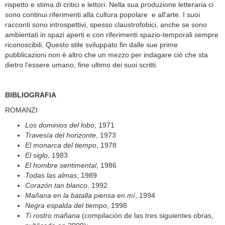
rispetto e stima di critici e lettori. Nella sua produzione letteraria ci
sono continui riferimenti alla cultura popolare e all'arte. I suoi
racconti sono introspettivi, spesso claustrofobici, anche se sono
ambientati in spazi aperti e con riferimenti spazio-temporali sempre
riconoscibili. Questo stile sviluppato fin dalle sue prime
pubblicazioni non è altro che un mezzo per indagare ciò che sta
dietro l'essere umano, fine ultimo dei suoi scritti.
BIBLIOGRAFIA
ROMANZI
Los dominios del lobo
, 1971
Travesía del horizonte
, 1973
El monarca del tiempo
, 1978
El siglo
, 1983
El hombre sentimental
, 1986
Todas las almas
, 1989
Corazón tan blanco
, 1992
Mañana en la batalla piensa en mí
, 1994
Negra espalda del tiempo
, 1998
Ti rostro mañana
(compilación de las tres siguientes obras,