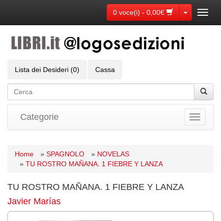
Toggle Dr
0 voce(i) - 0,00€
Toggl
navig
Lista dei Desideri (0)
Cassa
Categorie
Toggle
navigati
Home
»
SPAGNOLO
»
NOVELAS
»
TU ROSTRO MAÑANA. 1 FIEBRE Y LANZA
TU ROSTRO MAÑANA. 1 FIEBRE Y LANZA
Javier Marías