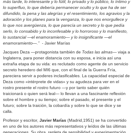
más tarde, lo interesante y lo fútil, lo privado y lo público, lo íntimo y
lo superfluo, lo que debería permanecer oculto y lo que ha de ser
difundido, la pena y las alegrías y el resentimiento, los agravios y la
adoración y los planes para la venganza, lo que nos enorgullece y
lo que nos avergüenza, lo que parecía un secreto y lo que pedía
serlo, lo consabido y lo inconfesable y lo horroroso y lo manifiesto,
lo sustancial —el enamoramiento— y lo insignificante —el
enamoramiento—.” -
Javier Marías
Jacques Deza —protagonista también de
Todas las almas
— viaja a
Inglaterra, para poner distancia con su esposa, e inicia así una
extraña etapa de su vida: es reclutado como agente de un servicio
secreto heredero del MI6 que, con el final de la Guerra Fría,
pareciera servir a poderes inclasificables. La capacidad especial de
Deza como «intérprete de vidas» y su agudeza para ver en el
rostro presente el rostro futuro —y por tanto saber quién
traicionará o quien será leal— lo llevan a una fascinante reflexión
sobre el hombre y su tiempo; sobre el pasado, el presente y el
futuro; sobre la traición, la cobardía y sobre lo que se dice y se
calla.
Profesor y escritor,
Javier Marías
(Madrid,1951) se ha convertido
en uno de los autores más representativos y leídos de las últimas
generaciones. Su obra, repleta de sensibilidad y experimentación