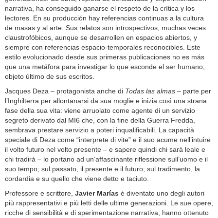
narrativa, ha conseguido ganarse el respeto de la crítica y los
lectores. En su producción hay referencias continuas a la cultura
de masas y al arte. Sus relatos son introspectivos, muchas veces
claustrofóbicos, aunque se desarrollen en espacios abiertos, y
siempre con referencias espacio-temporales reconocibles. Este
estilo evolucionado desde sus primeras publicaciones no es más
que una metáfora para investigar lo que esconde el ser humano,
objeto último de sus escritos.
Jacques Deza – protagonista anche di
Todas las almas
– parte per
l’Inghilterra per allontanarsi da sua moglie e inizia così una strana
fase della sua vita: viene arruolato come agente di un servizio
segreto derivato dal MI6 che, con la fine della Guerra Fredda,
sembrava prestare servizio a poteri inqualificabili. La capacità
speciale di Deza come “interprete di vite” e il suo acume nell’intuire
il volto futuro nel volto presente – e sapere quindi chi sarà leale e
chi tradirà – lo portano ad un’affascinante riflessione sull’uomo e il
suo tempo; sul passato, il presente e il futuro; sul tradimento, la
cordardia e su quello che viene detto e taciuto.
Professore e scrittore,
Javier Marías
è diventato uno degli autori
più rappresentativi e più letti delle ultime generazioni. Le sue opere,
ricche di sensibilità e di sperimentazione narrativa, hanno ottenuto