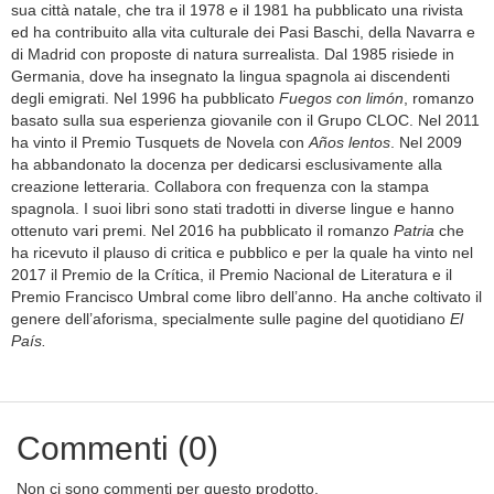
sua città natale, che tra il 1978 e il 1981 ha pubblicato una rivista
ed ha contribuito alla vita culturale dei Pasi Baschi, della Navarra e
di Madrid con proposte di natura surrealista. Dal 1985 risiede in
Germania, dove ha insegnato la lingua spagnola ai discendenti
degli emigrati. Nel 1996 ha pubblicato
Fuegos con limón
, romanzo
basato sulla sua esperienza giovanile con il Grupo CLOC. Nel 2011
ha vinto il Premio Tusquets de Novela con
Años lentos
. Nel 2009
ha abbandonato la docenza per dedicarsi esclusivamente alla
creazione letteraria. Collabora con frequenza con la stampa
spagnola. I suoi libri sono stati tradotti in diverse lingue e hanno
ottenuto vari premi. Nel 2016 ha pubblicato il romanzo
Patria
che
ha ricevuto il plauso di critica e pubblico e per la quale ha vinto nel
2017 il Premio de la Crítica, il Premio Nacional de Literatura e il
Premio Francisco Umbral come libro dell’anno. Ha anche coltivato il
genere dell’aforisma, specialmente sulle pagine del quotidiano
El
País.
Commenti (0)
Non ci sono commenti per questo prodotto.