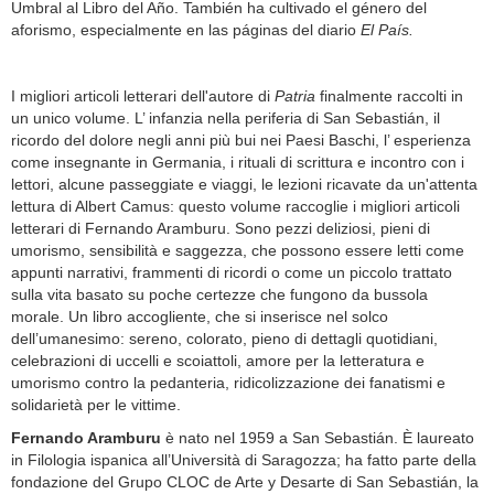
Umbral al Libro del Año. También ha cultivado el género del
aforismo, especialmente en las páginas del diario
El País.
I migliori articoli letterari dell'autore di
Patria
finalmente raccolti in
un unico volume. L’ infanzia nella periferia di San Sebastián, il
ricordo del dolore negli anni più bui nei Paesi Baschi, l’ esperienza
come insegnante in Germania, i rituali di scrittura e incontro con i
lettori, alcune passeggiate e viaggi, le lezioni ricavate da un'attenta
lettura di Albert Camus: questo volume raccoglie i migliori articoli
letterari di Fernando Aramburu. Sono pezzi deliziosi, pieni di
umorismo, sensibilità e saggezza, che possono essere letti come
appunti narrativi, frammenti di ricordi o come un piccolo trattato
sulla vita basato su poche certezze che fungono da bussola
morale. Un libro accogliente, che si inserisce nel solco
dell’umanesimo: sereno, colorato, pieno di dettagli quotidiani,
celebrazioni di uccelli e scoiattoli, amore per la letteratura e
umorismo contro la pedanteria, ridicolizzazione dei fanatismi e
solidarietà per le vittime.
Fernando Aramburu
è nato nel 1959 a San Sebastián. È laureato
in Filologia ispanica all’Università di Saragozza; ha fatto parte della
fondazione del Grupo CLOC de Arte y Desarte di San Sebastián, la