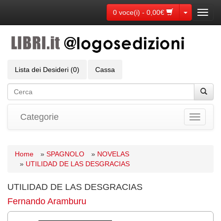
Toggle Dr
0 voce(i) - 0,00€
Toggl
navig
Lista dei Desideri (0)
Cassa
Categorie
Toggle
navigati
Home
»
SPAGNOLO
»
NOVELAS
»
UTILIDAD DE LAS DESGRACIAS
UTILIDAD DE LAS DESGRACIAS
Fernando Aramburu