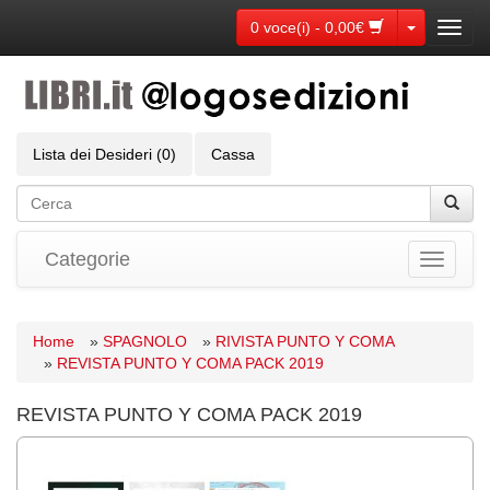
Toggle Dr
0 voce(i) - 0,00€
Toggl
navig
Lista dei Desideri (0)
Cassa
Categorie
Toggle
navigati
Home
»
SPAGNOLO
»
RIVISTA PUNTO Y COMA
»
REVISTA PUNTO Y COMA PACK 2019
REVISTA PUNTO Y COMA PACK 2019