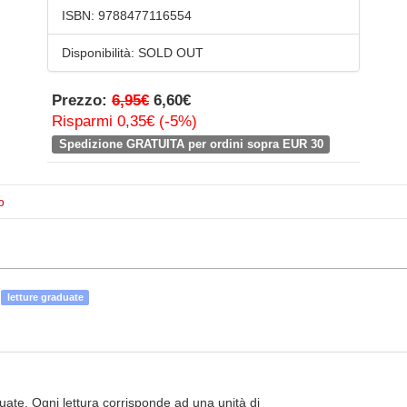
ISBN:
9788477116554
Disponibilità:
SOLD OUT
Prezzo:
6,95€
6,60€
Risparmi 0,35€ (-5%)
Spedizione GRATUITA per ordini sopra EUR 30
o
letture graduate
duate. Ogni lettura corrisponde ad una unità di