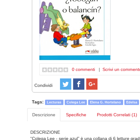
0 commenti
|
Scrivi un comment
Condividi
Tags:
Lecturas
Colega Lee
Elena G. Hortelano
Edelsa
Descrizione
Specifiche
Prodotti Correlati (1)
DESCRIZIONE
“Colega Lee - serie azul” è una collana di 6 letture gra