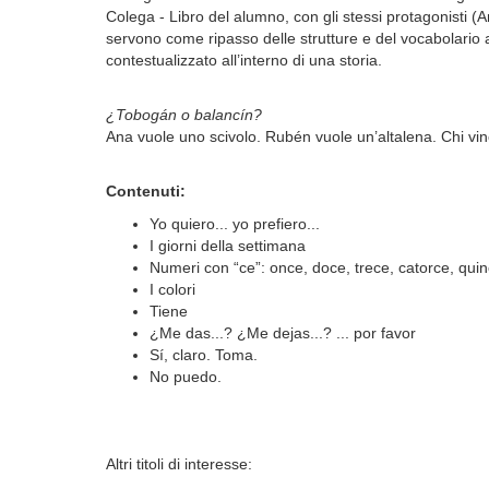
Colega - Libro del alumno, con gli stessi protagonisti (
servono come ripasso delle strutture e del vocabolario a
contestualizzato all’interno di una storia.
¿Tobogán o balancín?
Ana vuole uno scivolo. Rubén vuole un’altalena. Chi vi
Contenuti:
Yo quiero... yo prefiero...
I giorni della settimana
Numeri con “ce”: once, doce, trece, catorce, qui
I colori
Tiene
¿Me das...? ¿Me dejas...? ... por favor
Sí, claro. Toma.
No puedo.
Altri titoli di interesse: