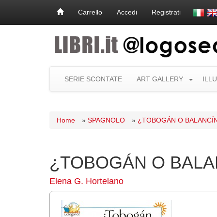
Carrello
Accedi
Registrati
SERIE SCONTATE
ART GALLERY
ILL
Home
»
SPAGNOLO
»
¿TOBOGÁN O BALANCÍ
¿TOBOGÁN O BALA
Elena G. Hortelano