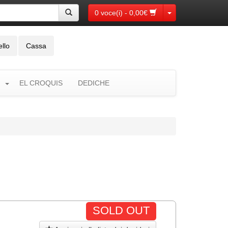
Toggle Dropdown
0 voce(i) - 0,00€
ello
Cassa
EL CROQUIS
DEDICHE
SOLD OUT