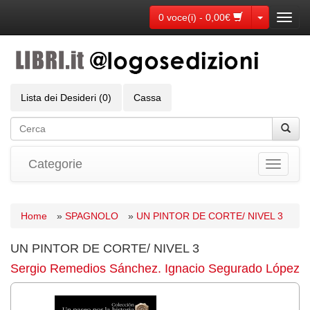
Toggle Dr
0 voce(i) - 0,00€
Toggl
navig
Lista dei Desideri (0)
Cassa
Categorie
Toggle
navigati
Home
»
SPAGNOLO
»
UN PINTOR DE CORTE/ NIVEL 3
UN PINTOR DE CORTE/ NIVEL 3
Sergio Remedios Sánchez. Ignacio Segurado López