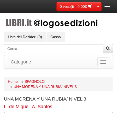
Toggle Dr
0 voce(i) - 0,00€
Toggl
navig
Lista dei Desideri (0)
Cassa
Categorie
Toggle
navigati
Home
»
SPAGNOLO
»
UNA MORENA Y UNA RUBIA/ NIVEL 3
UNA MORENA Y UNA RUBIA/ NIVEL 3
L. de Miguel. A. Santos