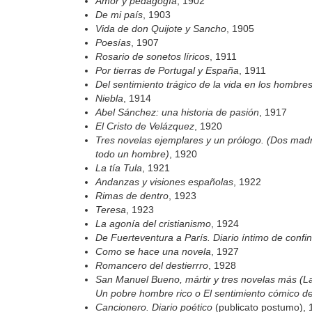
Amor y pedagogía
, 1902
De mi país
, 1903
Vida de don Quijote y Sancho
, 1905
Poesías
, 1907
Rosario de sonetos líricos
, 1911
Por tierras de Portugal y España
, 1911
Del sentimiento trágico de la vida en los hombre
Niebla
, 1914
Abel Sánchez: una historia de pasión
, 1917
El Cristo de Velázquez
, 1920
Tres novelas ejemplares y un prólogo. (Dos ma
todo un hombre)
, 1920
La tía Tula
, 1921
Andanzas y visiones españolas
, 1922
Rimas de dentro
, 1923
Teresa
, 1923
La agonía del cristianismo
, 1924
De Fuerteventura a París. Diario íntimo de confi
Como se hace una novela
, 1927
Romancero del destierrro
, 1928
San Manuel Bueno, mártir y tres novelas más (La
Un pobre hombre rico o El sentimiento cómico de 
Cancionero. Diario poético
(publicato postumo), 