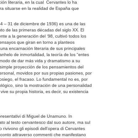
ión literaria, en la cual Cervantes lo ha
ara situarse en la realidad de España que
4 – 31 de diciembre de 1936) es una de las
to de las primeras décadas del siglo XX. El
te a la generación del ‘98, cultivó todos los
ensayos que giran en torno a planteos
 una encarnación literaria de sus principales
 anhelo de inmortalidad, la teoría de los “entes
un modo de dar más vida y dramatismo a su
simple proyección de los pensamientos del
ersonal, movidos por sus propias pasiones, por
asosiego, el fracaso. Lo fundamental no es, por
icológico, sino la mostración de una personalidad
e su propia historia, es decir, su existencia
ppresentativi di Miguel de Unamuno. In
dato al testo cervantesco dal suo autore, ma sul
 rivivono gli episodi dell’opera di Cervantes
acconto attraverso commenti che manifestano