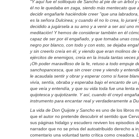
“Y aquí fue el soliloquio de Sancho al pie de un árbol y
él no le quedaba en zaga, siendo más mentecato que aqu
decidir engañarle haciéndole creer "que una labrador
es la señora Dulcinea; y cuando él no lo crea, lo juraré
decidido a jugársela a su amo y a venir a ser así uno m
meditación! Y hemos de considerar también en él cómo
capaz de ser por él engañado, y que tomaba unas cosas
negro por blanco, con todo y con esto, se dejaba engañ
y sin creerlo creía en él, y viendo que eran molinos de
ejércitos de enemigos, creía en la ínsula tantas veces 
¡Oh poder maravilloso de la fe, retuso a todo empuje d
sanchopancesca, que sin creer cree y viendo y entend
le acaudala sentir y obrar y esperar como si fuese bla
vivía, sentía, obraba y esperaba bajo el encanto de un p
que veía y entendía, y que su vida toda fue una lenta 
quijotesca y quijotizante. Y así, cuando él creyó engañ
instrumento para encantar real y verdaderamente a Du
La vida de Don Quijote y Sancho
es uno de los libros 
que el autor no pretende descubrir el sentido que Cervan
sus páginas hidalgo y escudero reviven los episodios 
narrador que no se priva del autoatribuido derecho a inj
comentario una voluntad tanto crítica como creadora.
L