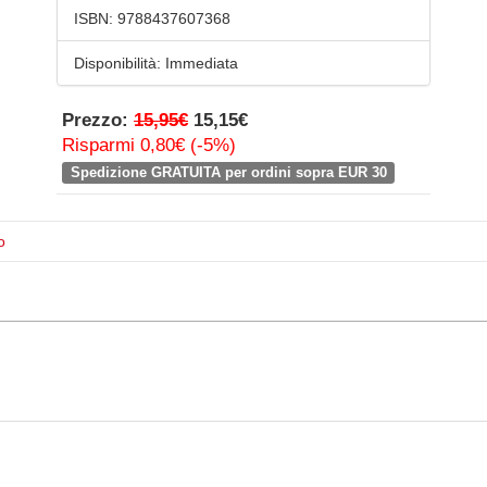
ISBN:
9788437607368
Disponibilità:
Immediata
Prezzo:
15,95€
15,15€
Risparmi 0,80€ (-5%)
Spedizione GRATUITA per ordini sopra EUR 30
o