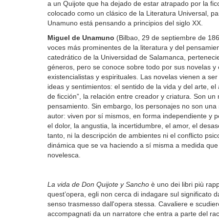
a un Quijote que ha dejado de estar atrapado por la ficc
colocado como un clásico de la Literatura Universal, p
Unamuno está pensando a principios del siglo XX.
Miguel de Unamuno
(Bilbao, 29 de septiembre de 186
voces más prominentes de la literatura y del pensamien
catedrático de la Universidad de Salamanca, pertenecien
géneros, pero se conoce sobre todo por sus novelas y 
existencialistas y espirituales. Las novelas vienen a ser
ideas y sentimientos: el sentido de la vida y del arte, el
de ficción”, la relación entre creador y criatura. Son 
pensamiento. Sin embargo, los personajes no son una 
autor: viven por sí mismos, en forma independiente y p
el dolor, la angustia, la incertidumbre, el amor, el des
tanto, ni la descripción de ambientes ni el conflicto ps
dinámica que se va haciendo a sí misma a medida que viv
novelesca.
La vida de Don Quijote y Sancho
è uno dei libri più ra
quest’opera, egli non cerca di indagare sul significato 
senso trasmesso dall'opera stessa. Cavaliere e scudiero
accompagnati da un narratore che entra a parte del r