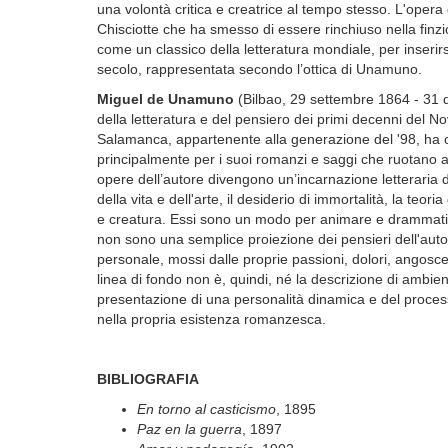
una volontà critica e creatrice al tempo stesso. L'opera
Chisciotte che ha smesso di essere rinchiuso nella finzio
come un classico della letteratura mondiale, per inserirs
secolo, rappresentata secondo l’ottica di Unamuno.
Miguel de Unamuno
(Bilbao, 29 settembre 1864 - 31 d
della letteratura e del pensiero dei primi decenni del No
Salamanca, appartenente alla generazione del '98, ha col
principalmente per i suoi romanzi e saggi che ruotano att
opere dell’autore divengono un’incarnazione letteraria de
della vita e dell'arte, il desiderio di immortalità, la teor
e creatura. Essi sono un modo per animare e drammatizz
non sono una semplice proiezione dei pensieri dell'auto
personale, mossi dalle proprie passioni, dolori, angosce,
linea di fondo non è, quindi, né la descrizione di ambienti
presentazione di una personalità dinamica e del proces
nella propria esistenza romanzesca.
BIBLIOGRAFIA
En torno al casticismo
, 1895
Paz en la guerra
, 1897