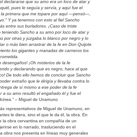
 el declararse que su amo era un loco de atar y
él, pues le seguía y servía, y aquí fue el
a, la primera que me topare por aquí —pensó—,
 yo." Y ya tenemos con esto al fiel Sancho
ás entre sus burladores. ¡Caso de triste
 teniendo Sancho a su amo por loco de atar y
 por otras y juzgaba lo blanco por negro y lo
ar o más bien arrastrar de la fe en Don Quijote
 viento los gigantes y manadas de carneros los
prometida.
e desengaños! ¡Oh misterios de la fe
iendo y declarando que es negro, hace al que
nco! De todo ello hemos de concluir que Sancho
oder extraño que le dirigía y llevaba contra lo
entrega de sí mismo a ese poder de la fe
ar a su amo resultó el engañado él y fue el
lcinea.”
– Miguel de Unamuno
más representativos de Miguel de Unamuno, en
tes le diera, sino el que le da él, la obra. En
de la obra cervantina en compañía de un
erirse en lo narrado, trasluciendo en el
a obra
nos presenta en líneas muy generales