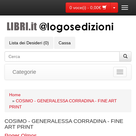
Toggle Dr
0 voce(i) - 0,00€
Toggl
navig
Lista dei Desideri (0)
Cassa
Categorie
Toggle
navigati
Home
»
COSIMO - GENERALESSA CORRADINA - FINE ART
PRINT
COSIMO - GENERALESSA CORRADINA - FINE
ART PRINT
Roger Olmos