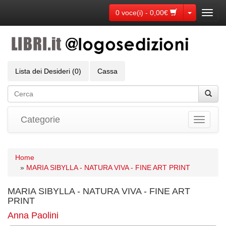
Toggle Dr
0 voce(i) - 0,00€
Toggl
navig
Lista dei Desideri (0)
Cassa
Categorie
Toggle
navigati
Home
»
MARIA SIBYLLA - NATURA VIVA - FINE ART PRINT
MARIA SIBYLLA - NATURA VIVA - FINE ART
PRINT
Anna Paolini