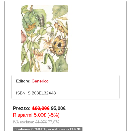
Editore:
Generico
ISBN:
SIB03EL32X48
Prezzo:
100,00€
95,00€
Risparmi 5,00€ (-5%)
IVA esclusa:
81,97€
77,87€
Spedizione GRATUITA per ordini sopra EUR 30