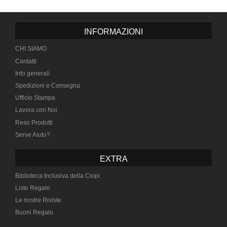
INFORMAZIONI
CHI SIAMO
Contatti
Info generali
Spedizioni e Consegna
Ufficio Stampa
Lavora con Noi
Reso Prodotti
Serve Aiuto?
EXTRA
Biblioteca Inclusiva della Ciopi
Liste Regalo
Le nostre Riviste
Buoni Regalo