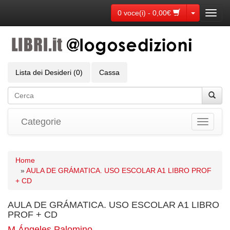
Toggle Dr
0 voce(i) - 0,00€
Toggl
navig
Lista dei Desideri (0)
Cassa
Categorie
Toggle
navigati
Home
»
AULA DE GRÁMATICA. USO ESCOLAR A1 LIBRO PROF
+ CD
AULA DE GRÁMATICA. USO ESCOLAR A1 LIBRO
PROF + CD
M.Ángeles Palomino