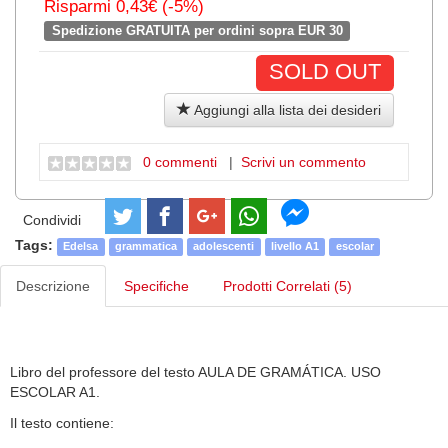
Risparmi 0,43€ (-5%)
Spedizione GRATUITA per ordini sopra EUR 30
SOLD OUT
Aggiungi alla lista dei desideri
0 commenti
|
Scrivi un commento
Condividi
Tags:
Edelsa
grammatica
adolescenti
livello A1
escolar
Descrizione
Specifiche
Prodotti Correlati (5)
Libro del professore del testo AULA DE GRAMÁTICA. USO
ESCOLAR A1.
Il testo contiene: