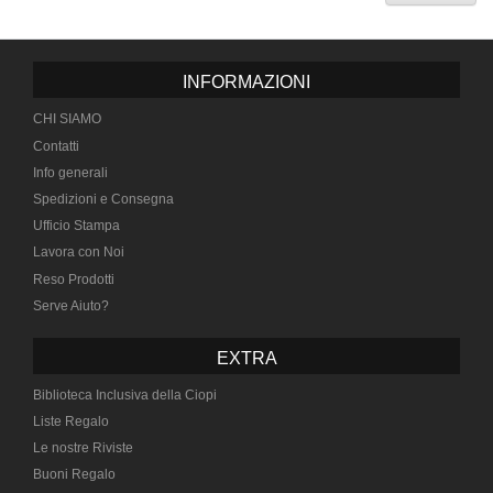
INFORMAZIONI
CHI SIAMO
Contatti
Info generali
Spedizioni e Consegna
Ufficio Stampa
Lavora con Noi
Reso Prodotti
Serve Aiuto?
EXTRA
Biblioteca Inclusiva della Ciopi
Liste Regalo
Le nostre Riviste
Buoni Regalo