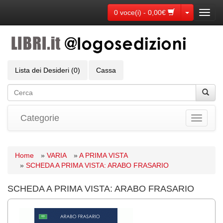
Toggle Dr
0 voce(i) - 0,00€
Toggl
navig
Lista dei Desideri (0)
Cassa
Categorie
Toggle
navigati
Home
»
VARIA
»
A PRIMA VISTA
»
SCHEDA A PRIMA VISTA: ARABO FRASARIO
SCHEDA A PRIMA VISTA: ARABO FRASARIO