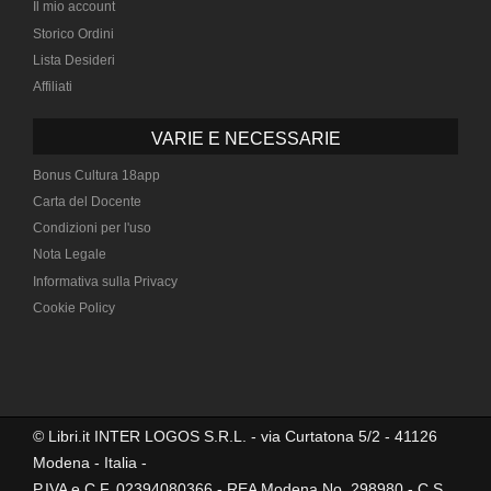
Il mio account
Storico Ordini
Lista Desideri
Affiliati
VARIE E NECESSARIE
Bonus Cultura 18app
Carta del Docente
Condizioni per l'uso
Nota Legale
Informativa sulla Privacy
Cookie Policy
© Libri.it INTER LOGOS S.R.L. - via Curtatona 5/2 - 41126
Modena - Italia -
P.IVA e C.F. 02394080366 - REA Modena No. 298980 - C.S.