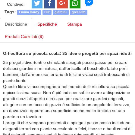
Condividi
Tags:
Emma Hardy
DIY
giardini
greenlife
Descrizione
Specifiche
Stampa
Prodotti Correlati (9)
Orticoltura su piccola scala: 35 idee e progetti per spazi ridotti
35 progetti divertenti e stimolanti spiegati passo passo per creare
deliziosi giardini in miniatura, dall’orticello al boschetto fatato per i
bambini, dall’armonioso terrario di felci ai vivaci cesti traboccanti di
piante fiorite.
Questo libro vi accompagnerà nel mondo dell’orticoltura su piccola
e piccolissima scala. Non è più indispensabile avere a disposizione
grandi spazi all’aperto o in casa: per realizzare giardini originali,
allegri e con un tocco di grazia è sufficiente un angolo del terrazzo,
un davanzale oppure una superficie anche molto limitata su una
parete o un tavolino.
I progetti che vengono presentati e spiegati passo passo includono
eleganti terrari con piante succulente o felci, tinozze e bauli colmi di
fiori colorati, composizioni di bulbose primaverili, di bacche