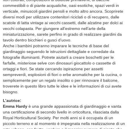
commestibili o di piante acquatiche, oasi esotiche, spazi verdi in
verticale, minuscoli giardini pensili e molto altro ancora. Scoprirete
diversi modi per utilizzare contenitori riciclati o di recupero, dalle
scatole di latta vintage ai vecchi cassetti, dalle alzatine per dolci ai
vecchi colapasta. Per giungere all’estremo nell’arte della
miniaturizzazione, sarete perfino in grado di realizzare giardini da
tavolo dentro bicchieri o gusci d’uovo.
Anche i bambini potranno imparare le tecniche di base del
giardinaggio seguendo le istruzioni dettagliate e corredate da
fotografie illuminanti. Potrete aiutarli a creare boschetti per le
farfalle, misteriose selve con dinosauri giocattolo o cassette di
ortaggi e fiori. Se state cercando ispirazione per assetti
sempreverdi, esplosioni di fiori o erbe aromatiche per la cucina, o
semplicemente per un regalo insolito o per rinnovare il balcone,
troverete in questo libro tutte le idee e le informazioni di cui avete
bisogno.
L’autrice:
Emma Hardy
è una grande appassionata di giardinaggio e vanta
una certificazione di secondo livello in orticoltura, rilasciata dalla
Royal Horticultural Society. Per molti anni si è occupata di un
piccolo terreno e al momento è impegnata nella realizzazione di un