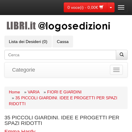
Toggle Dr
0 voce(i) - 0,00€
Toggl
navig
Lista dei Desideri (0)
Cassa
Categorie
Toggle
navigati
Home
»
VARIA
»
FIORI E GIARDINI
»
35 PICCOLI GIARDINI. IDEE E PROGETTI PER SPAZI
RIDOTTI
35 PICCOLI GIARDINI. IDEE E PROGETTI PER
SPAZI RIDOTTI
Emma Hardy