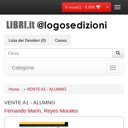
Toggle Dr
0 voce(i) - 0,00€
Toggl
navig
Lista dei Desideri (0)
Cassa
Categorie
Toggle
navigati
Home
»
VENTE A1 - ALUMNO
VENTE A1 - ALUMNO
Fernando Marín
,
Reyes Morales