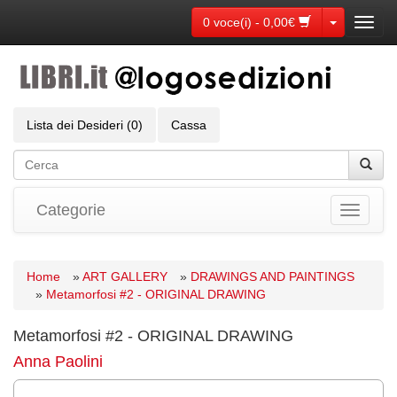
Toggle Dr
0 voce(i) - 0,00€
Toggl
navig
Lista dei Desideri (0)
Cassa
Categorie
Toggle
navigati
Home
»
ART GALLERY
»
DRAWINGS AND PAINTINGS
»
Metamorfosi #2 - ORIGINAL DRAWING
Metamorfosi #2 - ORIGINAL DRAWING
Anna Paolini