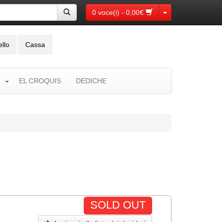
Toggle Dropdown
0 voce(i) - 0,00€
ello
Cassa
EL CROQUIS
DEDICHE
SOLD OUT