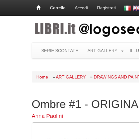
Carrello
Accedi
Registrati
SERIE SCONTATE
ART GALLERY
ILL
Home
»
ART GALLERY
»
DRAWINGS AND PAIN
Ombre #1 - ORIGIN
Anna Paolini