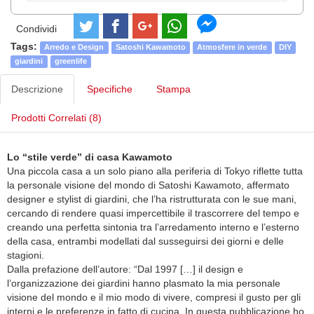
Condividi
Tags:
Arredo e Design
Satoshi Kawamoto
Atmosfere in verde
DIY
giardini
greenlife
Descrizione
Specifiche
Stampa
Prodotti Correlati (8)
Lo “stile verde” di casa Kawamoto
Una piccola casa a un solo piano alla periferia di Tokyo riflette tutta
la personale visione del mondo di Satoshi Kawamoto, affermato
designer e stylist di giardini, che l’ha ristrutturata con le sue mani,
cercando di rendere quasi impercettibile il trascorrere del tempo e
creando una perfetta sintonia tra l’arredamento interno e l’esterno
della casa, entrambi modellati dal susseguirsi dei giorni e delle
stagioni.
Dalla prefazione dell’autore: “Dal 1997 […] il design e
l’organizzazione dei giardini hanno plasmato la mia personale
visione del mondo e il mio modo di vivere, compresi il gusto per gli
interni e le preferenze in fatto di cucina. In questa pubblicazione ho