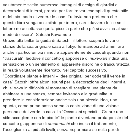
volutamente scelto numerose immagini di design di giardini e
decorazioni di interni, proprio per fornire vari esempi di questo stile
e del mio modo di vedere le cose. Tuttavia non pretendo che
questo libro venga assimilato per intero; sarei davvero felice se il
lettore ne accettasse quella piccola parte che più si avvicina al suo
modo di essere”. Satoshi Kawamoto
Grazie alla brillante guida di Satoshi, il lettore scoprirà le varie
stanze della sua originale casa a Tokyo fermandosi ad ammirare
anche i particolari più minuti e apparentemente casuali quando non
“trascurati”, laddove il concetto giapponese di
nuke-kan
indica una
sensazione o un sentimento di apparente disordine o trascuratezza
in realtà volutamente ricercato. Nel capitolo successivo,
“Coordinare piante e interni – Idee originali per godersi il verde in
casa” Satoshi offre alcuni spunti per la decorazione degli interni a
chi si trova in difficoltà al momento di scegliere una pianta da
abbinare a una stanza, sempre invitando alla gradualità, a
prendere in considerazione anche solo una piccola idea, uno
spunto, come primo passo verso la costruzione di una visione
personale del verde in casa. In “Occasioni speciali – Creare uno
stile accogliente con le piante” le piante diventano protagoniste del
concetto giapponese di
omotenashi
che indica il trattamento,
l’accoglienza ai più alti livelli, senza risparmiare su nulla pur di