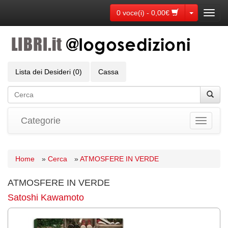
Toggle Dr
0 voce(i) - 0,00€
Toggl
navig
Lista dei Desideri (0)
Cassa
Categorie
Toggle
navigati
Home
»
Cerca
»
ATMOSFERE IN VERDE
ATMOSFERE IN VERDE
Satoshi Kawamoto