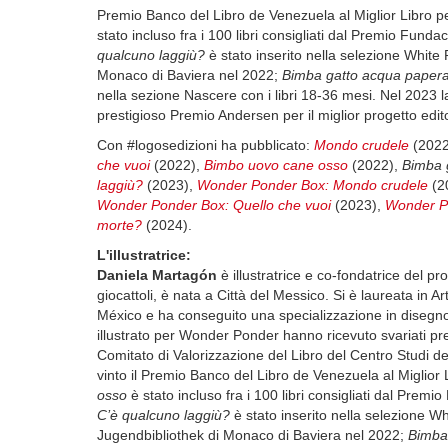
Premio Banco del Libro de Venezuela al Miglior Libro 
stato incluso fra i 100 libri consigliati dal Premio Funda
qualcuno laggiù?
è stato inserito nella selezione White
Monaco di Baviera nel 2022;
Bimba gatto acqua paper
nella sezione Nascere con i libri 18-36 mesi. Nel 2023 
prestigioso Premio Andersen per il miglior progetto edito
Con #logosedizioni ha pubblicato:
Mondo crudele
(2022
che vuoi
(2022),
Bimbo uovo cane osso
(2022),
Bimba 
laggiù?
(2023),
Wonder Ponder Box: Mondo crudele
(2
Wonder Ponder Box: Quello che vuoi
(2023),
Wonder Po
morte?
(2024).
L'illustratrice:
Daniela Martagón
è illustratrice e co-fondatrice del p
giocattoli, è nata a Città del Messico. Si è laureata in 
México e ha conseguito una specializzazione in disegno e
illustrato per Wonder Ponder hanno ricevuto svariati p
Comitato di Valorizzazione del Libro del Centro Studi d
vinto il Premio Banco del Libro de Venezuela al Miglior
osso
è stato incluso fra i 100 libri consigliati dal Premi
C’è qualcuno laggiù?
è stato inserito nella selezione W
Jugendbibliothek di Monaco di Baviera nel 2022;
Bimba