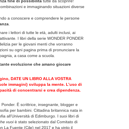
za fine di possibilità
tutte da scoprire!
ombinazioni e immaginando situazioni diverse
ando a conoscere e comprendere le persone
ranza
.
are i lettori di tutte le età, adulti inclusi, ai
accattivante. I libri della serie WONDER PONDER
delizia per le giovani menti che vorranno
azioni su ogni pagina prima di pronunciare la
pagnia, a casa come a scuola.
stante evoluzione che amano giocare
sseggino, DATE UN LIBRO ALLA VOSTRA
ole immagini) sviluppa la mente. L’uso di
capacità di concentrarsi e crea dipendenza.
r Ponder. È scrittrice, insegnante, blogger e
losofia per bambini. Cittadina britannica nata in
 all’Università di Edimburgo. I suoi libri di
che vuoi
è stato selezionato dal Comitato di
n La Fuente (Cile) nel 2017 e ha vinto il