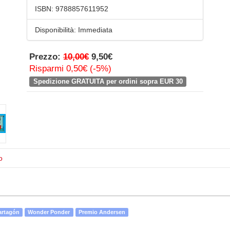
ISBN:
9788857611952
Disponibilità:
Immediata
Prezzo:
10,00€
9,50€
Risparmi 0,50€ (-5%)
Spedizione GRATUITA per ordini sopra EUR 30
o
artagón
Wonder Ponder
Premio Andersen