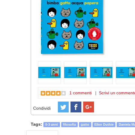
1 commenti
|
Scrivi un comment
Condividi
Tags:
0-3 anni
filosofia
gatto
Ellen Duthie
Daniela M