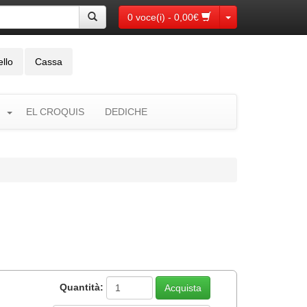
Toggle Dropdown
0 voce(i) - 0,00€
ello
Cassa
EL CROQUIS
DEDICHE
Quantità: