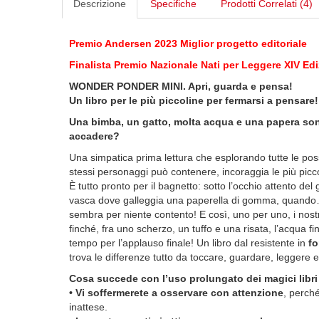
Descrizione
Specifiche
Prodotti Correlati (4)
Premio Andersen 2023 Miglior progetto editoriale
Finalista Premio Nazionale Nati per Leggere XIV Edi
WONDER PONDER MINI. Apri, guarda e pensa!
Un libro per le più piccoline per fermarsi a pensare!
Una bimba, un gatto, molta acqua e una papera s
accadere?
Una simpatica prima lettura che esplorando tutte le pos
stessi personaggi può contenere, incoraggia le più picc
È tutto pronto per il bagnetto: sotto l’occhio attento de
vasca dove galleggia una paperella di gomma, quando… 
sembra per niente contento! E così, uno per uno, i nostr
finché, fra uno scherzo, un tuffo e una risata, l’acqua fin
tempo per l’applauso finale! Un libro dal resistente in
fo
trova le differenze tutto da toccare, guardare, leggere 
Cosa succede con l’uso prolungato dei magici l
•
Vi soffermerete a osservare con attenzione
, perché
inattese.