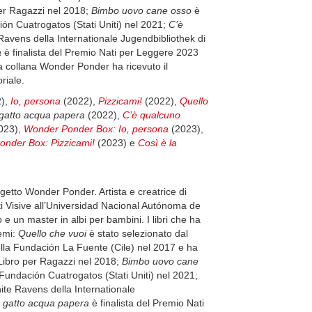
per Ragazzi nel 2018;
Bimbo uovo cane osso
è
ción Cuatrogatos (Stati Uniti) nel 2021;
C’è
 Ravens della Internationale Jugendbibliothek di
a
è finalista del Premio Nati per Leggere 2023
la collana Wonder Ponder ha ricevuto il
riale.
),
Io, persona
(2022),
Pizzicami!
(2022),
Quello
gatto acqua papera
(2022),
C’è qualcuno
023),
Wonder Ponder Box: Io, persona
(2023),
nder Box: Pizzicami!
(2023) e
Così è la
rogetto Wonder Ponder. Artista e creatrice di
Arti Visive all’Universidad Nacional Autónoma de
 un master in albi per bambini. I libri che ha
remi:
Quello che vuoi
è stato selezionato dal
ella Fundación La Fuente (Cile) nel 2017 e ha
 Libro per Ragazzi nel 2018;
Bimbo uovo cane
o Fundación Cuatrogatos (Stati Uniti) nel 2021;
hite Ravens della Internationale
 gatto acqua papera
è finalista del Premio Nati