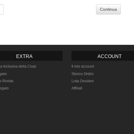
Continua
EXTRA
ACCOUNT
ca Inclusiva della Ciopi
Il mio account
galo
Storico Ordini
e Riviste
Lista Desideri
egalo
Affiliati