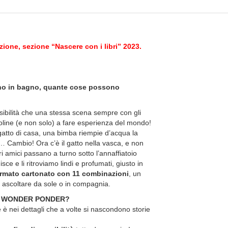
zione, sezione “Nascere con i libri” 2023.
ono in bagno, quante cose possono
sibilità che una stessa scena sempre con gli
oline (e non solo) a fare esperienza del mondo!
l gatto di casa, una bimba riempie d’acqua la
Cambio! Ora c’è il gatto nella vasca, e non
i amici passano a turno sotto l’annaffiatoio
isce e li ritroviamo lindi e profumati, giusto in
rmato cartonato con 11 combinazioni
, un
e ascoltare da sole o in compagnia.
ibri WONDER PONDER?
 è nei dettagli che a volte si nascondono storie