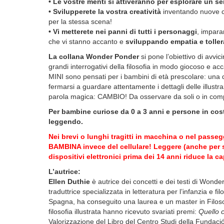
• Le vostre menti si attiveranno per esplorare un sen
• Svilupperete la vostra creatività
inventando nuove c
per la stessa scena!
• Vi metterete nei panni di tutti i personaggi
, impar
che vi stanno accanto e
sviluppando empatia e tolle
La collana Wonder Ponder
si pone l’obiettivo di avvicin
grandi interrogativi della filosofia in modo giocoso e 
MINI sono pensati per i bambini di età prescolare: una 
fermarsi a guardare attentamente i dettagli delle illustr
parola magica: CAMBIO! Da osservare da soli o in com
Per bambine curiose da 0 a 3 anni e persone in co
leggendo.
Nei brevi o lunghi tragitti in macchina o nel pa
BAMBINA invece del cellulare! Leggere (anche per s
dispositivi elettronici prima dei 14 anni riduce la 
L’autrice:
Ellen Duthie
è autrice dei concetti e dei testi di Wonde
traduttrice specializzata in letteratura per l’infanzia e fi
Spagna, ha conseguito una laurea e un master in Filosofia
filosofia illustrata hanno ricevuto svariati premi:
Quello 
Valorizzazione del Libro del Centro Studi della Fundació