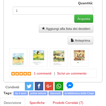
Quantità:
Aggiungi alla lista dei desideri
Anteprima
1 commenti
|
Scrivi un commento
Condividi
Tags:
da 3 anni
prime letture
Janosch
la biblioteca della Ciopi
Descrizione
Specifiche
Prodotti Correlati (7)