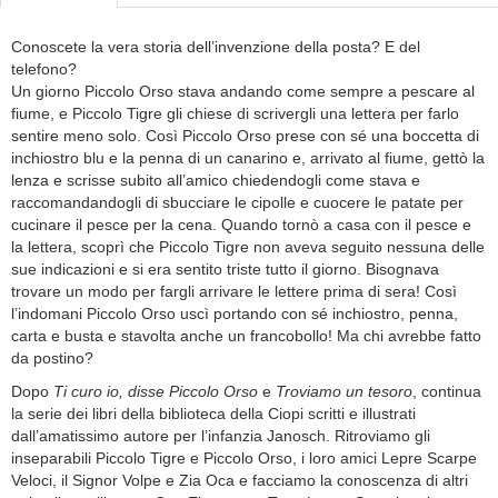
Conoscete la vera storia dell’invenzione della posta? E del
telefono?
Un giorno Piccolo Orso stava andando come sempre a pescare al
fiume, e Piccolo Tigre gli chiese di scrivergli una lettera per farlo
sentire meno solo. Così Piccolo Orso prese con sé una boccetta di
inchiostro blu e la penna di un canarino e, arrivato al fiume, gettò la
lenza e scrisse subito all’amico chiedendogli come stava e
raccomandandogli di sbucciare le cipolle e cuocere le patate per
cucinare il pesce per la cena. Quando tornò a casa con il pesce e
la lettera, scoprì che Piccolo Tigre non aveva seguito nessuna delle
sue indicazioni e si era sentito triste tutto il giorno. Bisognava
trovare un modo per fargli arrivare le lettere prima di sera! Così
l’indomani Piccolo Orso uscì portando con sé inchiostro, penna,
carta e busta e stavolta anche un francobollo! Ma chi avrebbe fatto
da postino?
Dopo
Ti curo io, disse Piccolo Orso
e
Troviamo un tesoro
, continua
la serie dei libri della biblioteca della Ciopi scritti e illustrati
dall’amatissimo autore per l’infanzia Janosch. Ritroviamo gli
inseparabili Piccolo Tigre e Piccolo Orso, i loro amici Lepre Scarpe
Veloci, il Signor Volpe e Zia Oca e facciamo la conoscenza di altri