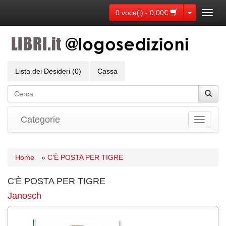
Toggle Dr
0 voce(i) - 0,00€
Toggl
navig
Lista dei Desideri (0)
Cassa
Categorie
Toggle
navigati
Home
»
C'È POSTA PER TIGRE
C'È POSTA PER TIGRE
Janosch