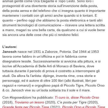
animali gentili come Oca Elegante e Topo Lesto. Sono loro i
protagonisti di una divertente storia sull’invenzione della posta,
della posta aerea e del telefono che ci insegna quanto è importante
mantenere i contatti con gli amici anche quando si è lontani. E
quanto – perfino oggi che abbiamo la posta elettronica e tanti altri
strumenti tecnologici di comunicazione – ricevere una lettera scritta
a mano, magari su una bella carta, da qualcuno a cui si vuole bene
sia ancora una delle cose che più ci rendono felici.
L’autore:
Janosch
nasce nel 1931 a Zaborze, Polonia. Dal 1944 al 1953
lavora come fabbro in un’officina e poi in fabbrica come
disegnatore tessile. Successivamente si avvicina alla pittura, e si
iscrive all’Accademia di Belle Arti di Monaco di Baviera, dove
tuttavia durante il periodo di prova è costretto a interrompere gli
studi. Da allora fa l’artista: dipinge, inventa rime, crea storie e
personaggi, ed è autore di oltre 100 libri (albi illustrati, libri per
ragazzi e romanzi) e orgoglioso papà di Piccolo Tigre, Piccolo Orso
& co. Janosch vive su un’isola solitaria tra il sole e il mare.
Con #logosedizioni ha pubblicato:
Ti curo io, disse Piccolo Orso
(2018),
Troviamo un tesoro
(2020),
C’e posta per Tigre
(2020),
Grande festa per Piccolo Tigre
(2021),
Piccolo Orso e Piccolo Tigre