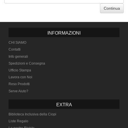
Continua
INFORMAZIONI
CHI SIAMO
Contatti
Info generali
Spedizioni e Consegna
Ufficio Stampa
Lavora con Noi
Reso Prodotti
Serve Aiuto?
EXTRA
Biblioteca Inclusiva della Ciopi
Liste Regalo
Le nostre Riviste