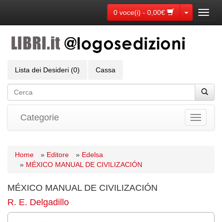
Toggle Dr
0 voce(i) - 0,00€
Toggl
navig
Lista dei Desideri (0)
Cassa
Categorie
Toggle
navigati
Home
»
Editore
»
Edelsa
»
MÉXICO MANUAL DE CIVILIZACIÓN
MÉXICO MANUAL DE CIVILIZACIÓN
R. E. Delgadillo