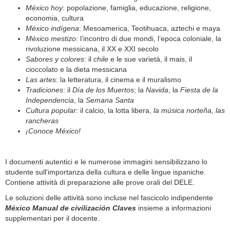
México hoy
: popolazione, famiglia, educazione, religione,
economia, cultura
México indígena
: Mesoamerica, Teotihuaca, aztechi e maya
México mestizo
: l’incontro di due mondi, l’epoca coloniale, la
rivoluzione messicana, il XX e XXI secolo
Sabores y colores
: il
chile
e le sue varietà, il mais, il
cioccolato e la dieta messicana
Las artes
: la letteratura, il cinema e il muralismo
Tradiciones
: il
Día de los Muertos
; la
Navida
, la
Fiesta de la
Independencia
, la
Semana Santa
Cultura popular
: il calcio, la lotta libera,
la música norteña, las
rancheras
¡
Conoce México!
I documenti autentici e le numerose immagini sensibilizzano lo
studente sull'importanza della cultura e delle lingue ispaniche.
Contiene attività di preparazione alle prove orali del DELE.
Le soluzioni delle attività sono incluse nel fascicolo indipendente
México Manual de civilización Claves
insieme a informazioni
supplementari per il docente.