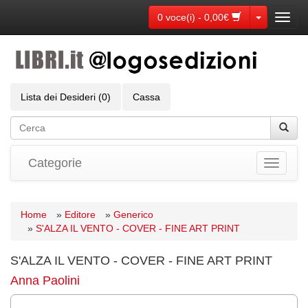
Toggle Dr
0 voce(i) - 0,00€
Toggl
navig
Lista dei Desideri (0)
Cassa
Categorie
Toggle
navigati
Home
»
Editore
»
Generico
»
S'ALZA IL VENTO - COVER - FINE ART PRINT
S'ALZA IL VENTO - COVER - FINE ART PRINT
Anna Paolini