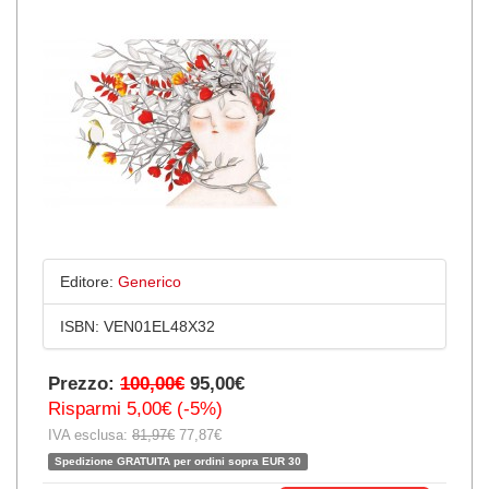
Editore:
Generico
ISBN:
VEN01EL48X32
Prezzo:
100,00€
95,00€
Risparmi 5,00€ (-5%)
IVA esclusa:
81,97€
77,87€
Spedizione GRATUITA per ordini sopra EUR 30