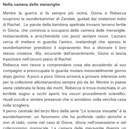
Nella camera delle meraviglie
Mentre la guerra si fa sempre più vicina, Giona e Rebecca
scoprono la wunderkammer di Zendak, guidati dai misteriosi indizi
di Rachel. Le parole della bambina spettrale trovano terreno fertile
in Giona, che comincia a occuparsi della camera delle meraviglie,
restaurandola e arricchendola con pezzi sempre nuovi. Lazzaro
cerca di mettere in guardia l’amico, rivelandogli che spesso le
wunderkammer prendono il sopravvento fino a divorare il loro
stesso creatore. Ma, incurante dell’avvertimento, Giona si lascia
trascinare nell’oscuro piano di Rachel.
Rebecca non riesce a comprendere cosa stia accadendo al suo
compagno e preoccupata lo guarda mutare inesorabilmente giorno
dopo giorno. A poco a poco Giona arriverà a provare interesse solo
per la collezione allontanandosi sempre più da lei. Mentre in paese
viene celebrata la festa dei morti, Rebecca si trova invischiata in un
terribile sogno a occhi aperti, tra oscuri procedimenti scientifici,
rituali occulti e sinistre presenze che si annidano nella vecchia casa
sulla scogliera.
Il perno centrale del terzo libro della serie “Le scienze inesatte” è la
wunderkammer, un fenomeno che ha profonde radici storiche e
non di rado, come nel caso di Giona, sfocia nell’ossessione e nel
collezionismo maniacale. La camera delle meraviglie diventa un