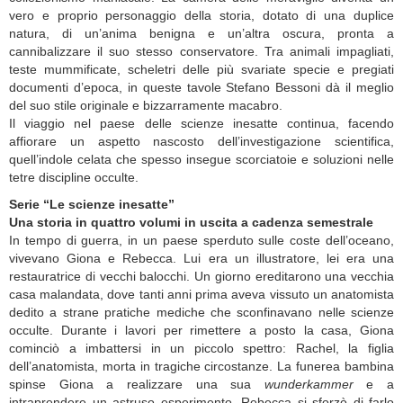
vero e proprio personaggio della storia, dotato di una duplice
natura, di un’anima benigna e un’altra oscura, pronta a
cannibalizzare il suo stesso conservatore. Tra animali impagliati,
teste mummificate, scheletri delle più svariate specie e pregiati
documenti d’epoca, in queste tavole Stefano Bessoni dà il meglio
del suo stile originale e bizzarramente macabro.
Il viaggio nel paese delle scienze inesatte continua, facendo
affiorare un aspetto nascosto dell’investigazione scientifica,
quell’indole celata che spesso insegue scorciatoie e soluzioni nelle
tetre discipline occulte.
Serie “Le scienze inesatte”
Una storia in quattro volumi in uscita a cadenza semestrale
In tempo di guerra, in un paese sperduto sulle coste dell’oceano,
vivevano Giona e Rebecca. Lui era un illustratore, lei era una
restauratrice di vecchi balocchi. Un giorno ereditarono una vecchia
casa malandata, dove tanti anni prima aveva vissuto un anatomista
dedito a strane pratiche mediche che sconfinavano nelle scienze
occulte. Durante i lavori per rimettere a posto la casa, Giona
cominciò a imbattersi in un piccolo spettro: Rachel, la figlia
dell’anatomista, morta in tragiche circostanze. La funerea bambina
spinse Giona a realizzare una sua
wunderkammer
e a
intraprendere un astruso esperimento. Rebecca si sforzò di farlo