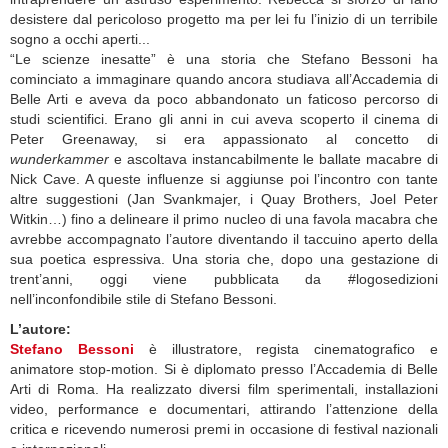
desistere dal pericoloso progetto ma per lei fu l’inizio di un terribile
sogno a occhi aperti...
“Le scienze inesatte” è una storia che Stefano Bessoni ha
cominciato a immaginare quando ancora studiava all’Accademia di
Belle Arti e aveva da poco abbandonato un faticoso percorso di
studi scientifici. Erano gli anni in cui aveva scoperto il cinema di
Peter Greenaway, si era appassionato al concetto di
wunderkammer
e ascoltava instancabilmente le ballate macabre di
Nick Cave. A queste influenze si aggiunse poi l’incontro con tante
altre suggestioni (Jan Svankmajer, i Quay Brothers, Joel Peter
Witkin…) fino a delineare il primo nucleo di una favola macabra che
avrebbe accompagnato l’autore diventando il taccuino aperto della
sua poetica espressiva. Una storia che, dopo una gestazione di
trent’anni, oggi viene pubblicata da #logosedizioni
nell’inconfondibile stile di Stefano Bessoni.
L’autore:
Stefano Bessoni
è illustratore, regista cinematografico e
animatore stop-motion. Si è diplomato presso l’Accademia di Belle
Arti di Roma. Ha realizzato diversi film sperimentali, installazioni
video, performance e documentari, attirando l’attenzione della
critica e ricevendo numerosi premi in occasione di festival nazionali