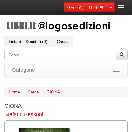
Toggle Dr
0 voce(i) - 0,00€
Toggl
navig
Lista dei Desideri (0)
Cassa
Categorie
Toggle
navigati
Home
»
Cerca
»
GIONA
GIONA
Stefano Bessoni