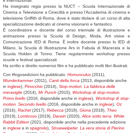
e internazionali.
Ha insegnato regia presso la NUCT – Scuola Internazionale di
Cinema e Televisione a Cinecittà e presso l’Accademia di cinema e
televisione Griffith di Roma, dove è stato titolare di un corso di alta
specializzazione dedicato al cinema visionario e fantastico.
È coordinatore e docente del corso triennale di illustrazione e
animazione presso la Scuola di Design, Moda, Arti visive e
Comunicazione IED di Roma. È inoltre docente presso lo IED di
Milano, la Scuola di Illustrazione Ars in Fabula di Macerata e la
Scuola Holden di Torino. Tiene regolarmente workshop presso
scuole e festival specializzati.
Ha scritto e diretto numerosi film e ha pubblicato molti libri illustrati.
Con #logosedizioni ha pubblicato:
Homunculus
(2011),
Wunderkammer
(2011),
Canti della forca
(2013, disponibile anche
in
inglese
),
Pinocchio
(2014),
Stop-motion. La fabbrica delle
meraviglie
(2014),
Mr Punch
(2015),
Workshop di stop-motion.
Primo livello
(2016, disponibile anche in
inglese
),
Workshop di stop-
motion. Secondo livello
(2016, disponibile anche in
inglese
),
Oz
(2016),
Rachel
(2017),
Rebecca
(2018),
Giona
(2018),
Theo
(2019),
Lombroso
(2019),
Darwin
(2020),
Alice sotto terra. White
Rabbit Edition
(2021, disponibile anche nella precedente edizione
in
inglese
e in
spagnolo
)
,
Struwwelpeter. La vera storia di Pierino