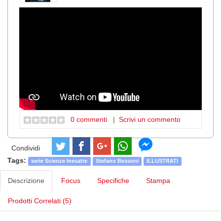
0 commenti
|
Scrivi un commento
Condividi
Tags:
serie Scienze Inesatte
Stefano Bessoni
ILLUSTRATI
Descrizione
Focus
Specifiche
Stampa
Prodotti Correlati (5)