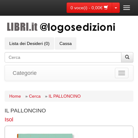
Toggle Dr
0 voce(i) - 0,00€
Toggl
navig
Lista dei Desideri (0)
Cassa
Categorie
Toggle
navigati
Home
»
Cerca
»
IL PALLONCINO
IL PALLONCINO
Isol