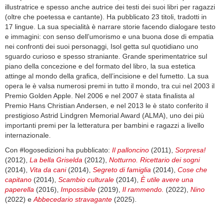
illustratrice e spesso anche autrice dei testi dei suoi libri per ragazzi
(oltre che poetessa e cantante). Ha pubblicato 23 titoli, tradotti in
17 lingue. La sua specialità è narrare storie facendo dialogare testo
e immagini: con senso dell’umorismo e una buona dose di empatia
nei confronti dei suoi personaggi, Isol getta sul quotidiano uno
sguardo curioso e spesso straniante. Grande sperimentatrice sul
piano della concezione e del formato del libro, la sua estetica
attinge al mondo della grafica, dell’incisione e del fumetto. La sua
opera le è valsa numerosi premi in tutto il mondo, tra cui nel 2003 il
Premio Golden Apple. Nel 2006 e nel 2007 è stata finalista al
Premio Hans Christian Andersen, e nel 2013 le è stato conferito il
prestigioso Astrid Lindgren Memorial Award (ALMA), uno dei più
importanti premi per la letteratura per bambini e ragazzi a livello
internazionale.
Con #logosedizioni ha pubblicato:
Il palloncino
(2011),
Sorpresa!
(2012),
La bella Griselda
(2012),
Notturno. Ricettario dei sogni
(2014),
Vita da cani
(2014),
Segreto di famiglia
(2014),
Cose che
capitano
(2014),
Scambio culturale
(2014),
È utile avere una
paperella
(2016),
Impossibile
(2019),
Il rammendo.
(2022),
Nino
(2022) e
Abbecedario stravagante
(2025).