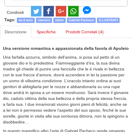
Condividi
Tags:
da 8 anni
classico
silent
Gabriel Pacheco
ILLUSTRATI
Descrizione
Specifiche
Prodotti Correlati (4)
Una versione romantica e appassionata della favola di Apuleio
Una farfalla azzurra, simbolo dell’anima, si posa sul petto di un
giovane dio e lo predestina. Fiammeggiante d’ira, la sua divina
madre gli chiede di punire una fanciulla che le è rivale in bellezza:
con le sue frecce d’amore, dovrà accendere in lei la passione per
un uomo di vilissima condizione. L’oracolo intanto ordina ai suoi
genitori di abbigliarla per le nozze e abbandonarla su una rupe
dove andrà in sposa a un essere mostruoso. Sarà invece il giovane
dio, caduto vittima della sua bellezza e della propria stessa freccia,
a farla sua. I due innamorati vivono giorni pieni di felicità, anche se
a lei non è permesso vedere l’aspetto del suo sposo, finché le sue
sorelle, giunte in visita alla sua sontuosa dimora, non la spingono a
disobbedire…
In questo magnifico albo l’arte di Gabriel Pacheco rende omaggio