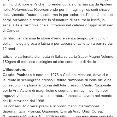
al mito di Amore e Psiche, riprendendo la storia narrata da Apuleio
nelle
Metamorfosi
. Ripercorrendo per immagini gli episodi chiave
della vicenda, l’autore si sofferma in particolare sull’intimità dei due
corpi, arrivando a restituire in sfumature di azzurro la levità, la
sensualità e l’armonia che si ritrovano nel celebre gruppo scultureo
di Canova.
Un libro per chi ama le storie d’amore senza tempo; per i cultori
della mitologia greca e latina e per appassionati lettori a partire dai
12 anni.
Edizione cartonata stampata in Italia su carta Sappi Magno Volume
150gsm di cellulosa ecologica ad alto contenuto di riciclo.
L’illustratore:
Gabriel Pacheco
è nato nel 1973 a Città del Messico, dove si è
laureato in scenografia presso l’Istituto Nazionale di Belle Arti e ha
conseguito il diploma in Storia dell’Arte presso il Centro Nazionale
per le Arti. Autore di magnifiche e sognanti immagini per libri per
ragazzi, volumi di poesia e letteratura fantastica, lavora nel mondo
dell’illustrazione dal 1998.
Ha conseguito diversi premi e riconoscimenti internazionali: in
Spagna, Italia, Francia, Giappone, Emirati Arabi Uniti, Corea,
Germania e Messico. Nel 2009 ha ottenuto una menzione speciale