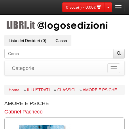
Toggle Dr
0 voce(i) - 0,00€
Toggl
navig
Lista dei Desideri (0)
Cassa
Categorie
Toggle
navigati
Home
»
ILLUSTRATI
»
CLASSICI
»
AMORE E PSICHE
AMORE E PSICHE
Gabriel Pacheco