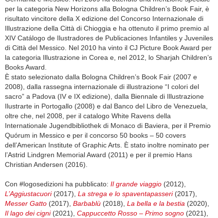
per la categoria New Horizons alla Bologna Children’s Book Fair, è
risultato vincitore della X edizione del Concorso Internazionale di
Illustrazione della Città di Chioggia e ha ottenuto il primo premio al
XIV Catálogo de Ilustradores de Publicaciones Infantiles y Juveniles
di Città del Messico. Nel 2010 ha vinto il CJ Picture Book Award per
la categoria Illustrazione in Corea e, nel 2012, lo Sharjah Children’s
Books Award.
È stato selezionato dalla Bologna Children’s Book Fair (2007 e
2008), dalla rassegna internazionale di illustrazione “I colori del
sacro” a Padova (IV e IX edizione), dalla Biennale di Illustrazione
Ilustrarte in Portogallo (2008) e dal Banco del Libro de Venezuela,
oltre che, nel 2008, per il catalogo White Ravens della
Internationale Jugendbibliothek di Monaco di Baviera, per il Premio
Quórum in Messico e per il concorso 50 books – 50 covers
dell’American Institute of Graphic Arts. È stato inoltre nominato per
l’Astrid Lindgren Memorial Award (2011) e per il premio Hans
Christian Andersen (2016).
Con #logosedizioni ha pubblicato:
Il grande viaggio
(2012),
L’Aggiustacuori
(2017),
La strega e lo spaventapasseri
(2017),
Messer Gatto
(2017),
Barbablù
(2018),
La bella e la bestia
(2020),
Il lago dei cigni
(2021),
Cappuccetto Rosso – Primo sogno
(2021),