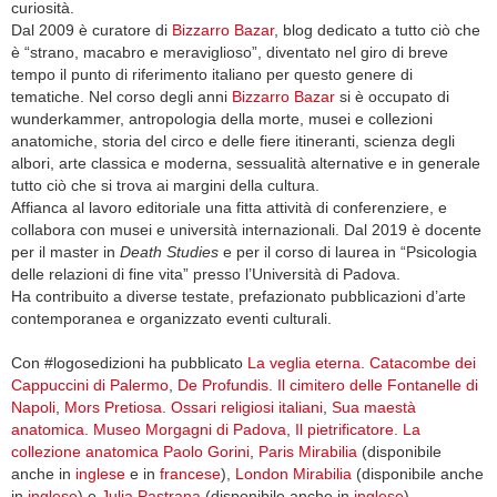
curiosità.
Dal 2009 è curatore di
Bizzarro Bazar
, blog dedicato a tutto ciò che
è “strano, macabro e meraviglioso”, diventato nel giro di breve
tempo il punto di riferimento italiano per questo genere di
tematiche. Nel corso degli anni
Bizzarro Bazar
si è occupato di
wunderkammer, antropologia della morte, musei e collezioni
anatomiche, storia del circo e delle fiere itineranti, scienza degli
albori, arte classica e moderna, sessualità alternative e in generale
tutto ciò che si trova ai margini della cultura.
Affianca al lavoro editoriale una fitta attività di conferenziere, e
collabora con musei e università internazionali. Dal 2019 è docente
per il master in
Death Studies
e per il corso di laurea in “Psicologia
delle relazioni di fine vita” presso l’Università di Padova.
Ha contribuito a diverse testate, prefazionato pubblicazioni d’arte
contemporanea e organizzato eventi culturali.
Con #logosedizioni ha pubblicato
La veglia eterna. Catacombe dei
Cappuccini di Palermo
,
De Profundis. Il cimitero delle Fontanelle di
Napoli
,
Mors Pretiosa. Ossari religiosi italiani
,
Sua maestà
anatomica. Museo Morgagni di Padova
,
Il pietrificatore. La
collezione anatomica Paolo Gorini
,
Paris Mirabilia
(disponibile
anche in
inglese
e in
francese
),
London Mirabilia
(disponibile anche
in
inglese
) e
Julia Pastrana
(disponibile anche in
inglese
).