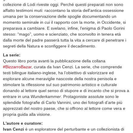
collezione di Lodi riveste oggi. Perché questi preparati non sono
affatto testimoni muti: raccontano la storia dell'antica ossessione
umana per la conservazione delle spoglie documentando un
momento seminale in cui il rapporto con la morte, in Occidente, si
preparava a cambiare. E svelano, infine, l'enigma di Paolo Gorini
stesso: “mago”, uomo e scienziato, che sconvolto in tenera età
dalla morte del padre passerà tutta la vita a cercare di penetrare i
segreti della Natura e sconfiggere il decadimento.
La serie:
Questo libro porta avanti la pubblicazione della collana
#BizzarroBazar
, curata da Ivan Cenzi. La serie, che comprende
testi bilingue italiano-inglese, ha l’obiettivo di valorizzare ed
esplorare alcune meraviglie nascoste della nostra penisola e
stimolare la riflessione sul suo patrimonio artistico e culturale
donando al lettore quel senso di stupore e di incanto che si prova a
entrare in una
Wunderkammer
. Protagoniste assolute sono le
splendide fotografie di Carlo Vannini, uno dei fotografi d’arte più
apprezzati del nostro paese, che si offrono al lettore come vera e
propria guida alla visione.
L'autore e curatore:
Ivan Cenzi
è un esploratore del perturbante e un collezionista di