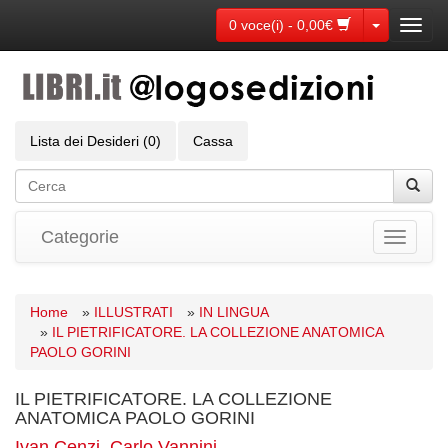
Toggle Dr
0 voce(i) - 0,00€
Toggl
navig
Lista dei Desideri (0)
Cassa
Categorie
Toggle
navigati
Home
»
ILLUSTRATI
»
IN LINGUA
»
IL PIETRIFICATORE. LA COLLEZIONE ANATOMICA
PAOLO GORINI
IL PIETRIFICATORE. LA COLLEZIONE
ANATOMICA PAOLO GORINI
Ivan Cenzi
,
Carlo Vannini