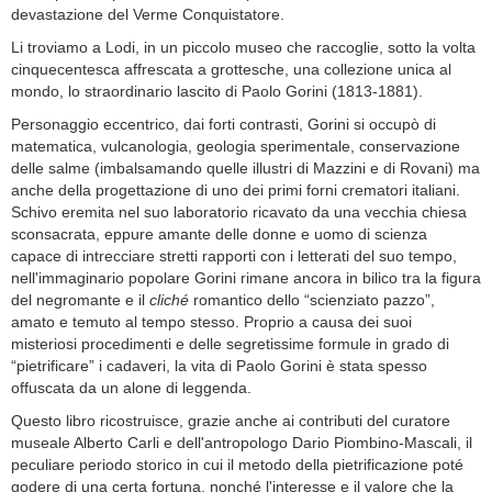
devastazione del Verme Conquistatore.
Li troviamo a Lodi, in un piccolo museo che raccoglie, sotto la volta
cinquecentesca affrescata a grottesche, una collezione unica al
mondo, lo straordinario lascito di Paolo Gorini (1813-1881).
Personaggio eccentrico, dai forti contrasti, Gorini si occupò di
matematica, vulcanologia, geologia sperimentale, conservazione
delle salme (imbalsamando quelle illustri di Mazzini e di Rovani) ma
anche della progettazione di uno dei primi forni crematori italiani.
Schivo eremita nel suo laboratorio ricavato da una vecchia chiesa
sconsacrata, eppure amante delle donne e uomo di scienza
capace di intrecciare stretti rapporti con i letterati del suo tempo,
nell'immaginario popolare Gorini rimane ancora in bilico tra la figura
del negromante e il
cliché
romantico dello “scienziato pazzo”,
amato e temuto al tempo stesso. Proprio a causa dei suoi
misteriosi procedimenti e delle segretissime formule in grado di
“pietrificare” i cadaveri, la vita di Paolo Gorini è stata spesso
offuscata da un alone di leggenda.
Questo libro ricostruisce, grazie anche ai contributi del curatore
museale Alberto Carli e dell'antropologo Dario Piombino-Mascali, il
peculiare periodo storico in cui il metodo della pietrificazione poté
godere di una certa fortuna, nonché l'interesse e il valore che la