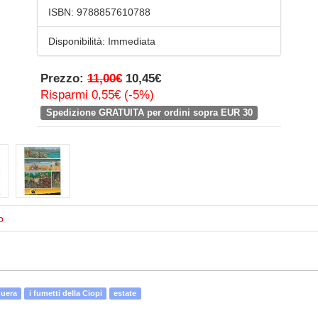
ISBN:
9788857610788
Disponibilità:
Immediata
Prezzo:
11,00€
10,45€
Risparmi 0,55€ (-5%)
Spedizione GRATUITA per ordini sopra EUR 30
o
nuera
i fumetti della Ciopi
estate