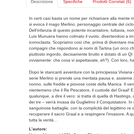
Descrizione
Specifiche
Prodotti Correlati (6)
In certi casi basta un nome per richiamare alla mente 
si evoca il mago Merlino, personaggio centrale del cicl
Dell’infanzia di questo potente incantatore, tuttavia, n
Luis Munuera hanno colmato il vuoto, divertendosi a im
iconoclasta. Scopriamo così che, prima di diventare mago 
compagni che rispondono ai nomi di Tartina (un orco 
piuttosto ingordo, decisamente brutto e dotato di un QI 
ovviamente: che cosa vi aspettavate, eh?). Con loro, ha 
Dopo le stancanti avventure con la principessa Viviana
serie Merlino si prende una meritata pausa e, assieme a
nonno, sulle fredde e piovose coste della Manica. Il 
nientemeno che il Re Pescatore, il custode del Graal! 
qualunque, a dire il vero: si tratta di quella di Hasting
dei tre – verrà invasa da Guglielmo il Conquistatore. In 
sanguinose battaglie, con la complicità del legittimo re d’
recuperare il sacro Graal e a respingere l’invasore. A 
tutta la verità…
L’autore: