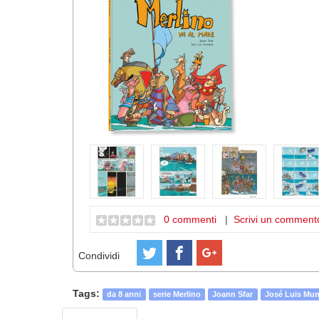
0 commenti
|
Scrivi un comment
Condividi
Tags:
da 8 anni
serie Merlino
Joann Sfar
José Luis Mu