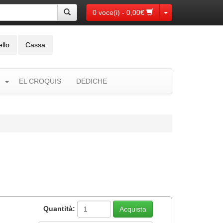
Toggle Dropdown
0 voce(i) - 0,00€
ello
Cassa
EL CROQUIS
DEDICHE
Quantità: