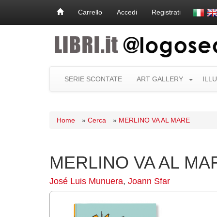
Carrello
Accedi
Registrati
SERIE SCONTATE
ART GALLERY
ILL
Home
»
Cerca
»
MERLINO VA AL MARE
MERLINO VA AL MA
José Luis Munuera
,
Joann Sfar