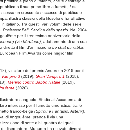
i prolifico e pieno di talento, che si destreggia
pubblicato il suo primo libro a fumetti,
Les
 riscosso un crescente successo di pubblico e
 illustra classici della filosofia e ha all’attivo
 in italiano. Tra questi, vari volumi delle serie
, Professor Bell, Sardina dello spazio
. Nel 2004
ngoulême per il trentesimo anniversario della
nsbourg (vie héroïque)
, adattamento di una sua
a diretto il film d’animazione
Le chat du rabbin
,
l’European Film Awards come miglior film
18)
,
vincitore del premio Andersen 2019 per il
o Vampiro 3
(2019)
,
Gran Vampiro 1
(2018)
,
19),
Merlino contro Babbo Natale
(2019),
lta fame
(2020).
llustratore spagnolo. Studia all’Accademia di
re interesse per il fumetto umoristico: tra le
fumetto franco-belga
(Spirou e Fantasio, Astérix)
.
ival di Angoulême, prende il via una
izzazione di sette albi, quattro dei quali
ità di disegnatore, Munuera ha ricevuto diversi