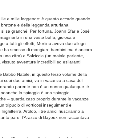
mille e mille leggende: è quanto accade quando
o bretone e della leggenda arturiana.
on si sa granché. Per fortuna, Joann Sfar e José
maginarlo in una veste buffa, gioiosa e
a tutti gli effetti, Merlino aveva due allegri
che ha smesso di mangiare bambini ma è ancora
a una cifra) e Salciccia (un maiale parlante,
vissuto avventure incredibili ed esilaranti!
 e Babbo Natale, in questo terzo volume della
i suoi due amici, va in vacanza a casa del
venerando parente non è un nonno qualunque: è
E neanche la spiaggia è una spiaggia
s, che – guarda caso proprio durante le vacanze
un tripudio di vorticosi inseguimenti e
Inghilterra, Aroldo, i tre amici riusciranno a
quanto pare, l’Arazzo di Bayeux non raccontava