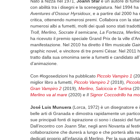
Nato a Nizza nel 1971,
Joann Sfar
è un autore di fumett
con abilità tra i disegni e la sceneggiatura. Nel 1994 ha 
Aventures d’Ossour Hyrsidoux
, e a partire dal 2000 ha
critica, ottenendo numerosi premi. Collabora con la stampa,
numerosi albi a fumetti, molti dei quali sono stati tradotti
Troll, Merlino, Socrate il semicane, La Fortezza, Merlino
ha ricevuto il premio speciale Grand Prix de la ville d’A
manifestazione. Nel 2010 ha diretto il film musicale
Gai
graphic novel, e vincitore di tre premi César. Nel 2011 h
tratto dalla sua omonima serie a fumetti e candidato al
d'animazione.
Con #logosedizioni ha pubblicato
Piccolo Vampiro 1
(20
miglior libro a fumetti,
Piccolo Vampiro 2
(2018)
,
Piccol
Gran Vampiro 2
(2019),
Merlino, Salciccia e Tartina
(20
Merlino va al mare
(2020) e
Il
Signor Coccodrillo ha mo
José Luis Munuera
(Lorca, 1972) è un disegnatore e i
belle arti di Granada e dimostra rapidamente un particola
sue principali fonti di ispirazione ci sono i classici del 
Dall’incontro con Joann Sfar, negli anni Novanta al fest
collaborazione che durerà a lungo e che porterà alla real
dedicati proprio all’infanzia di Merlino. Per la sua attiv