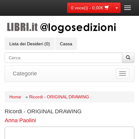
Toggle Dr
0 voce(i) - 0,00€
Toggl
navig
Lista dei Desideri (0)
Cassa
Categorie
Toggle
navigati
Home
»
Ricordi - ORIGINAL DRAWING
Ricordi - ORIGINAL DRAWING
Anna Paolini