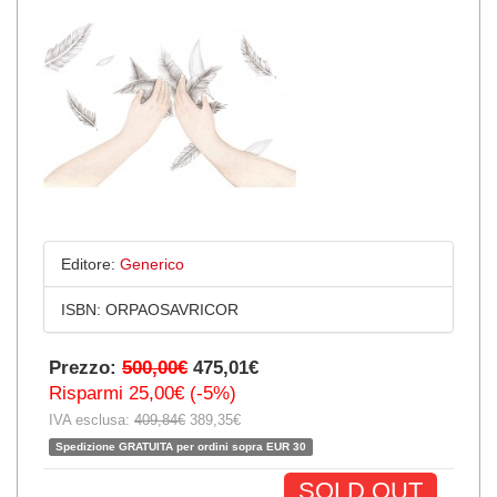
Editore:
Generico
ISBN:
ORPAOSAVRICOR
Prezzo:
500,00€
475,01€
Risparmi 25,00€ (-5%)
IVA esclusa:
409,84€
389,35€
Spedizione GRATUITA per ordini sopra EUR 30
SOLD OUT