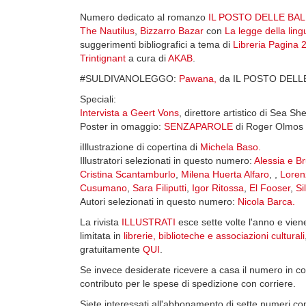
Numero dedicato al romanzo
IL POSTO DELLE BALE
The Nautilus
,
Bizzarro Bazar
con
La legge della ling
suggerimenti bibliografici a tema di
Libreria Pagina 
Trintignant
a cura di
AKAB
.
#SULDIVANOLEGGO:
Pawana,
da IL POSTO DELLE B
Speciali:
Intervista a Geert Vons
, direttore artistico di Sea 
Poster in omaggio:
SENZAPAROLE
di Roger Olmos 
iIllustrazione di copertina di
Michela Baso.
Illustratori selezionati in questo numero:
Alessia e B
Cristina Scantamburlo
,
Milena Huerta Alfaro
, ,
Loren
Cusumano
,
Sara Filiputti
,
Igor Ritossa
,
El Fooser
,
Si
Autori selezionati in questo numero:
Nicola Barca.
La rivista
ILLUSTRATI
esce sette volte l'anno e viene
limitata in
librerie, biblioteche e associazioni culturali
gratuitamente
QUI
.
Se invece desiderate ricevere a casa il numero in c
contributo per le spese di spedizione con corriere.
Siete interessati all'abbonamento di sette numeri c