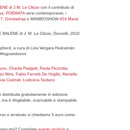
NE di J.M. Le Clézio
con il contributo di
ua
,
POEMATA
versi contemporanei, i
27
:
Grindadrap
e MINIBIOSHOW
#24 Marie
ALENE di J. M. Le Clézio, Donzelli, 2010
Shepherd, a cura di Lina Vergara Huilcamán
#logosedizioni
runo
,
Charlie Padgett
,
Paola Pezzotta
,
zo Mira
,
Fabio Ferretti De Virgilis
,
Mariella
lvia Castrati
,
Ludovica Sodano.
 distribuita gratuitamente in edizione
, ma è sfogliabile, scaricabile e stampabile
orso o arretrato vi chiediamo 5 euro come
onsecutivi? Compilate
questo modulo
e