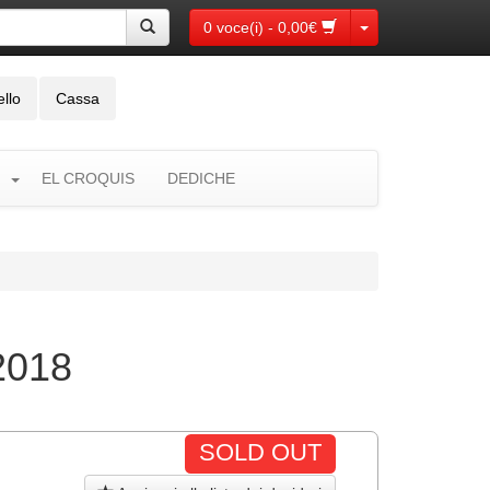
Toggle Dropdown
0 voce(i) - 0,00€
ello
Cassa
EL CROQUIS
DEDICHE
2018
SOLD OUT